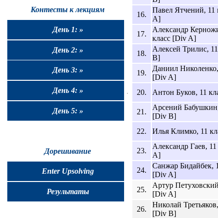
Контесты к лекциям
Павел Ятчений, 11 
16.
A]
Александр Кернож
День 1: »
17.
класс [Div A]
Алексей Трилис, 11
День 2: »
18.
B]
Даниил Николенко,
День 3: »
19.
[Div A]
День 4: »
20.
Антон Буков, 11 кла
Арсений Бабушкин,
День 5: »
21.
[Div B]
22.
Илья Климко, 11 кл
Александр Гаев, 11 
23.
Дорешивание
A]
Санжар Бидайбек, 1
24.
Enter Upsolving
[Div A]
Артур Петуховский,
25.
Результаты
[Div A]
Николай Третьяков,
26.
[Div B]