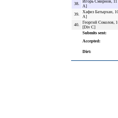
Игорь Смирнов, 11 
38.
A]
Хафиз Батырхан, 10
39.
A]
Георгий Соколов, 1
40.
[Div C]
Submits sent:
Accepted:
Dirt: