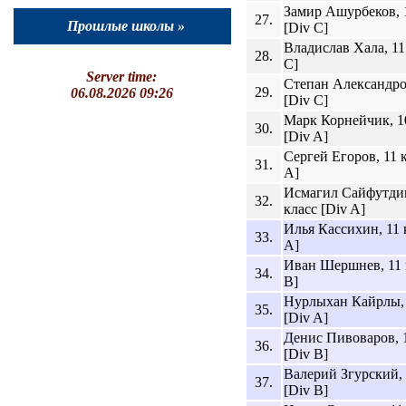
Замир Ашурбеков, 
27.
Прошлые школы »
[Div C]
Владислав Хала, 11
28.
C]
Server time:
Степан Александров
29.
06.08.2026 09:26
[Div C]
Марк Корнейчик, 1
30.
[Div A]
Сергей Егоров, 11 
31.
A]
Исмагил Сайфутдин
32.
класс [Div A]
Илья Кассихин, 11 
33.
A]
Иван Шершнев, 11 
34.
B]
Нурлыхан Кайрлы, 
35.
[Div A]
Денис Пивоваров, 
36.
[Div B]
Валерий Згурский, 
37.
[Div B]