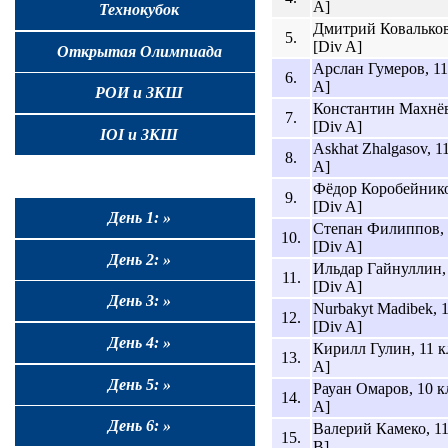
A]
Технокубок
Дмитрий Ковальков,
5.
[Div A]
Открытая Олимпиада
Арслан Гумеров, 11
6.
A]
РОИ и ЗКШ
Константин Махнёв
7.
[Div A]
IOI и ЗКШ
Askhat Zhalgasov, 1
8.
A]
Фёдор Коробейнико
9.
[Div A]
День 1: »
Степан Филиппов, 
10.
[Div A]
День 2: »
Ильдар Гайнуллин, 
11.
[Div A]
День 3: »
Nurbakyt Madibek, 1
12.
[Div A]
День 4: »
Кирилл Гулин, 11 к
13.
A]
День 5: »
Рауан Омаров, 10 к
14.
A]
День 6: »
Валерий Камеко, 11
15.
B]