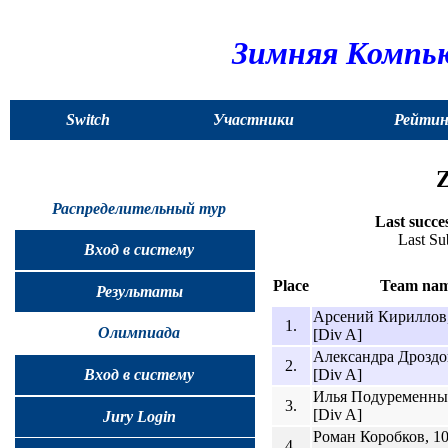
Зимняя Компью
Switch
Участники
Рейтин
to
Z
English
Распределительный тур
Last succe
Last Su
Вход в систему
Place
Team na
Результаты
Арсений Кириллов,
1.
Олимпиада
[Div A]
Александра Дроздов
2.
[Div A]
Вход в систему
Илья Подуременных
3.
[Div A]
Jury Login
Роман Коробков, 10
4.