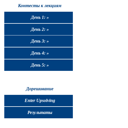
Контесты к лекциям
День 1: »
День 2: »
День 3: »
День 4: »
День 5: »
Дорешивание
Enter Upsolving
Результаты