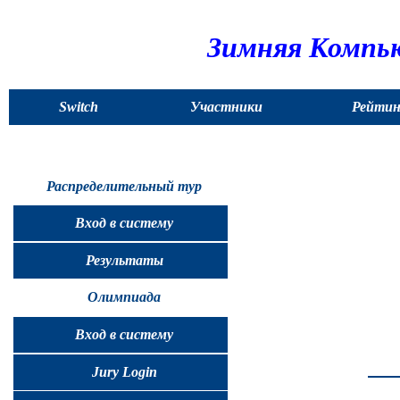
Зимняя Компью
Switch
Участники
Рейтин
to
English
Распределительный тур
Вход в систему
Результаты
Олимпиада
Вход в систему
Jury Login