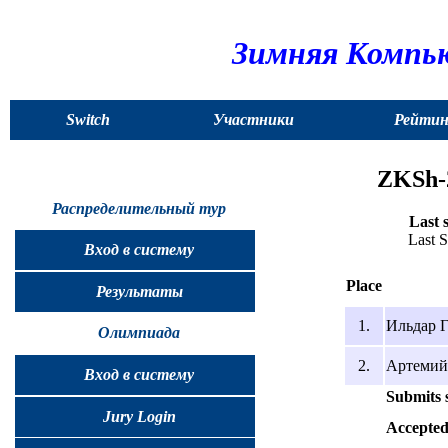
Зимняя Компью
Switch
Участники
Рейтин
to
ZKSh-2
English
Распределительный тур
Last 
Last 
Вход в систему
Place
Результаты
1.
Ильдар Г
Олимпиада
2.
Артемий 
Вход в систему
Submits 
Jury Login
Accepted