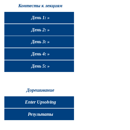
Контесты к лекциям
День 1: »
День 2: »
День 3: »
День 4: »
День 5: »
Дорешивание
Enter Upsolving
Результаты