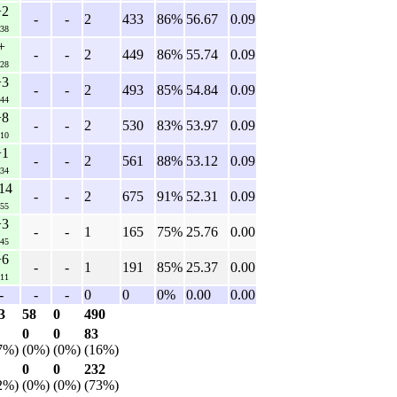
+2
-
-
2
433
86%
56.67
0.09
:38
+
-
-
2
449
86%
55.74
0.09
:28
+3
-
-
2
493
85%
54.84
0.09
:44
+8
-
-
2
530
83%
53.97
0.09
:10
+1
-
-
2
561
88%
53.12
0.09
:34
14
-
-
2
675
91%
52.31
0.09
:55
+3
-
-
1
165
75%
25.76
0.00
:45
+6
-
-
1
191
85%
25.37
0.00
:11
-
-
-
0
0
0%
0.00
0.00
3
58
0
490
0
0
83
7%)
(0%)
(0%)
(16%)
0
0
232
2%)
(0%)
(0%)
(73%)