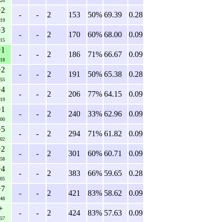
:20
+2
-
-
2
153
50%
69.39
0.28
:19
+3
-
-
2
170
60%
68.00
0.09
:15
+1
-
-
2
186
71%
66.67
0.09
:18
+2
-
-
2
191
50%
65.38
0.28
:55
+4
-
-
2
206
77%
64.15
0.09
:19
+1
-
-
2
240
33%
62.96
0.09
:00
+5
-
-
2
294
71%
61.82
0.09
:02
+2
-
-
2
301
60%
60.71
0.09
:58
+4
-
-
2
383
66%
59.65
0.28
:05
+7
-
-
2
421
83%
58.62
0.09
:48
+
-
-
2
424
83%
57.63
0.09
:57