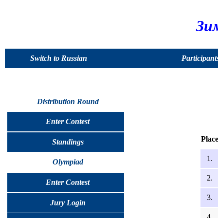
Зи
Switch to Russian
Participant
Distribution Round
Enter Contest
Plac
Standings
1.
Olympiad
2.
Enter Contest
3.
Jury Login
4.