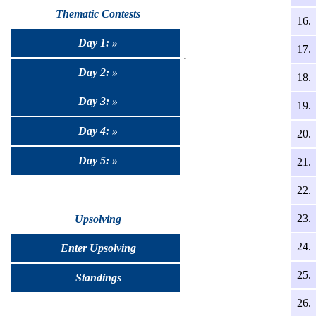
Thematic Contests
16.
Day 1: »
17.
Day 2: »
18.
Day 3: »
19.
Day 4: »
20.
Day 5: »
21.
22.
23.
Upsolving
24.
Enter Upsolving
25.
Standings
26.