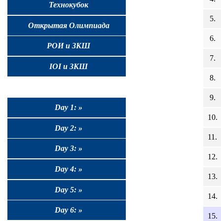
Технокубок
5.
Открытая Олимпиада
6.
РОИ и ЗКШ
7.
IOI и ЗКШ
8.
9.
Day 1: »
10.
Day 2: »
11.
Day 3: »
12.
Day 4: »
13.
Day 5: »
14.
Day 6: »
15.