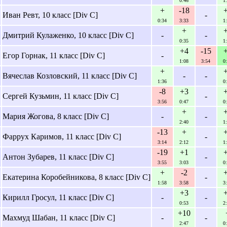
0:46
1
+
-18
Иван Ревт, 10 класс [Div C]
-
0:34
3:33
1
+
Дмитрий Кулаженко, 10 класс [Div C]
-
-
0:35
1
+4
-15
Егор Горнак, 11 класс [Div C]
-
1:08
3:54
0
+
Вячеслав Козловский, 11 класс [Div C]
-
-
1:36
0
-8
+3
Сергей Кузьмин, 11 класс [Div C]
-
3:56
0:47
0
+
Мария Жогова, 8 класс [Div C]
-
-
2:40
1
-13
+
Фаррух Каримов, 11 класс [Div C]
-
3:14
2:12
1
-19
+1
Антон Зубарев, 11 класс [Div C]
-
3:55
3:03
0
+
-2
Екатерина Коробейникова, 8 класс [Div C]
-
1:58
3:58
3
+3
Кирилл Гросул, 11 класс [Div C]
-
-
0:53
2
+10
Махмуд Шабан, 11 класс [Div C]
-
-
2:47
0