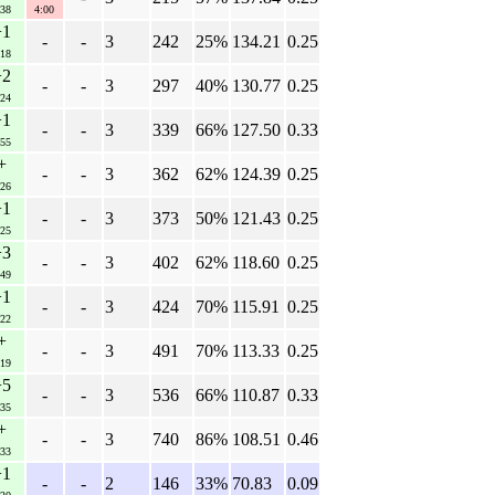
:38
4:00
+1
-
-
3
242
25%
134.21
0.25
:18
+2
-
-
3
297
40%
130.77
0.25
:24
+1
-
-
3
339
66%
127.50
0.33
:55
+
-
-
3
362
62%
124.39
0.25
:26
+1
-
-
3
373
50%
121.43
0.25
:25
+3
-
-
3
402
62%
118.60
0.25
:49
+1
-
-
3
424
70%
115.91
0.25
:22
+
-
-
3
491
70%
113.33
0.25
:19
+5
-
-
3
536
66%
110.87
0.33
:35
+
-
-
3
740
86%
108.51
0.46
:33
+1
-
-
2
146
33%
70.83
0.09