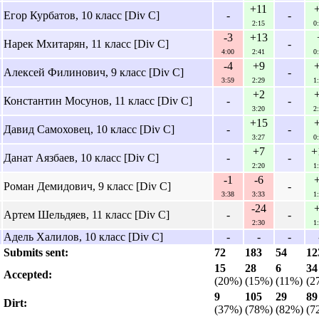
+11
Егор Курбатов, 10 класс [Div C]
-
-
2:15
0
-3
+13
Нарек Мхитарян, 11 класс [Div C]
-
4:00
2:41
0
-4
+9
Алексей Филинович, 9 класс [Div C]
-
3:59
2:29
1
+2
Константин Мосунов, 11 класс [Div C]
-
-
3:20
2
+15
Давид Самоховец, 10 класс [Div C]
-
-
3:27
0
+7
+
Данат Аязбаев, 10 класс [Div C]
-
-
2:20
1
-1
-6
Роман Демидович, 9 класс [Div C]
-
3:38
3:33
1
-24
Артем Шельдяев, 11 класс [Div C]
-
-
2:30
1
Адель Халилов, 10 класс [Div C]
-
-
-
Submits sent:
72
183
54
12
15
28
6
34
Accepted:
(20%)
(15%)
(11%)
(2
9
105
29
89
Dirt:
(37%)
(78%)
(82%)
(7