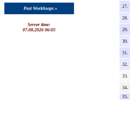
27.
Past Workhsops »
28.
Server time:
29.
07.08.2026 06:05
30.
31.
32.
33.
34.
35.