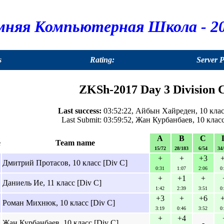
мняя Компьютерная Школа - 20
s
Rating:
Server 
ZKSh-2017 Day 3 Division C
Last success:
03:52:22, Айбын Хайреден, 10 класс
Last Submit: 03:59:52, Жан Курбанбаев, 10 класс
A
B
C
e
Team name
15/72
28/183
6/54
34
+
+
+3
Дмитрий Протасов, 10 класс [Div C]
0:31
1:07
2:06
0
+
+1
+
Даниель Ие, 11 класс [Div C]
1:42
2:39
3:51
0
+3
+
+6
Роман Михнюк, 10 класс [Div C]
3:19
0:46
3:52
0
+
+4
Жан Курбанбаев, 10 класс [Div C]
-