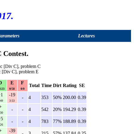
17.
Parameters
Lectures
 Contest.
 [Div C], problem C
 [Div C], problem E
D
E
F
Total
Time
Dirt
Rating
SE
/123
0/58
0/0
+1
-19
-
4
353
50%
200.00
0.39
:49
3:53
+
-
-
4
542
20%
194.29
0.39
:30
+5
-
-
4
783
77%
188.89
0.39
:26
+
-39
-
3
215
57%
137.84
0.25