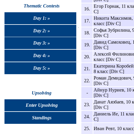
Thematic Contests
Егор Горнак, 11 кла
16.
C]
Никита Максимов,
Day 1: »
17.
класс [Div C]
Софья Зубрилина, 9
Day 2: »
18.
[Div C]
Давид Самоховец, 1
Day 3: »
19.
[Div C]
Алексей Филинови
Day 4: »
20.
класс [Div C]
Екатерина Коробей
Day 5: »
21.
8 класс [Div C]
Роман Демидович, 
22.
[Div C]
Айнур Нуриев, 10 
-
Upsolving
[Div C]
Данат Аязбаев, 10 
23.
Enter Upsolving
[Div C]
Даниель Ие, 11 кла
24.
Standings
C]
25.
Иван Ревт, 10 класс