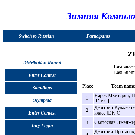
Зимняя Компью
Switch to Russian
Participants
ZK
Distribution Round
Last succe
Last Submi
Enter Contest
Place
Team name
Standings
Нарек Мхитарян, 11
1.
Olympiad
[Div C]
Дмитрий Кулаженко
2.
класс [Div C]
Enter Contest
3.
Святослав Дженжер
Jury Login
Дмитрий Протасов,
4.