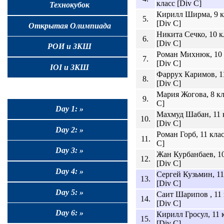
класс [Div C]
Технокубок
Кирилл Ширма, 9 к
5.
[Div C]
Открытая Олимпиада
Никита Сечко, 10 к
6.
[Div C]
РОИ и ЗКШ
Роман Михнюк, 10 
7.
[Div C]
IOI и ЗКШ
Фаррух Каримов, 1
8.
[Div C]
Мария Жогова, 8 кл
9.
C]
Day 1: »
Махмуд Шабан, 11 
10.
[Div C]
Day 2: »
Роман Горб, 11 клас
11.
C]
Day 3: »
Жан Курбанбаев, 10
12.
[Div C]
Day 4: »
Сергей Кузьмин, 11
13.
[Div C]
Day 5: »
Саит Шарипов , 11 
14.
[Div C]
Day 6: »
Кирилл Гросул, 11 
15.
[Div C]