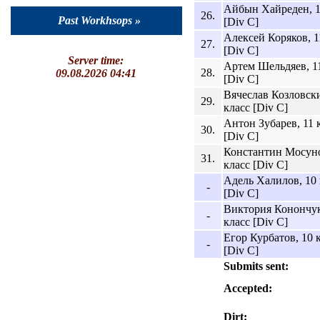
Айбын Хайреден, 1
26.
Past Workhsops »
[Div C]
Алексей Коряков, 1
27.
[Div C]
Server time:
Артем Шельдяев, 11
28.
09.08.2026 04:41
[Div C]
Вячеслав Козловски
29.
класс [Div C]
Антон Зубарев, 11 
30.
[Div C]
Константин Мосуно
31.
класс [Div C]
Адель Халилов, 10 
-
[Div C]
Виктория Конончук
-
класс [Div C]
Егор Курбатов, 10 
-
[Div C]
Submits sent:
Accepted:
Dirt: