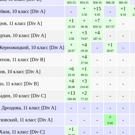
835:53
854:25
858:16
866:20
881:02
+
+15
+1
ков, 10 класс [Div A]
-
-
5:50
4:43
6:16
2
+1
+
+7
+
ов, 11 класс [Div A]
-
25:54
30:36
816:12
817:57
+
+3
+4
хан, 10 класс [Div A]
-
-
5:06
74:07
187:11
+
+4
+1
Керножицкий, 10 класс [Div A]
-
-
26:07
29:26
28:07
+4
пов, 11 класс [Div B]
-
-
-
-
27:50
+6
+1
в, 10 класс [Div A]
-
-
-
24:10
49:25
+4
+3
, 11 класс [Div B]
-
-
-
28:06
214:41
+13
+2
дин, 10 класс [Div C]
-
-
-
100:49
77:23
Дроздова, 11 класс [Div A]
-
-
-
-
-
+
овский, 11 класс [Div A]
-
-
-
-
0:05
+1
ала, 11 класс [Div C]
-
-
-
-