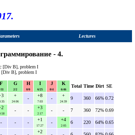
17.
Parameters
Lectures
граммирование - 4.
 [Div B], problem I
[Div B], problem I
F
G
H
I
J
K
Total
Time
Dirt
SE
/11
2/2
0/0
6/25
0/4
6/46
+3
+
+8
+
-
-
9
360
66%
0.72
3:35
24:06
7:03
24:39
+2
+3
-
-
-
-
7
360
72%
0.69
0:58
2:17
+1
+4
-
-
-
-
6
220
64%
0.65
17:27
2:05
+2
-
-
-
-
-
6
560
82%
0.66