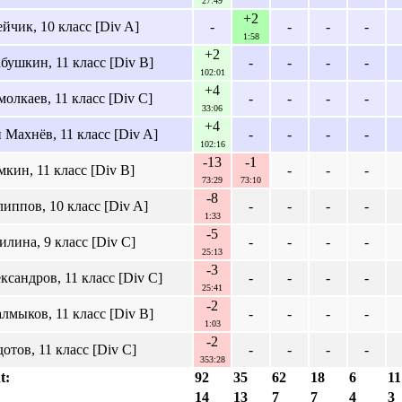
27:49
+2
йчик, 10 класс [Div A]
-
-
-
-
1:58
+2
бушкин, 11 класс [Div B]
-
-
-
-
102:01
+4
олкаев, 11 класс [Div C]
-
-
-
-
33:06
+4
 Махнёв, 11 класс [Div A]
-
-
-
-
102:16
-13
-1
кин, 11 класс [Div B]
-
-
-
73:29
73:10
-8
иппов, 10 класс [Div A]
-
-
-
-
1:33
-5
лина, 9 класс [Div C]
-
-
-
-
25:13
-3
сандров, 11 класс [Div C]
-
-
-
-
25:41
-2
лмыков, 11 класс [Div B]
-
-
-
-
1:03
-2
тов, 11 класс [Div C]
-
-
-
-
353:28
t:
92
35
62
18
6
11
14
13
7
7
4
3