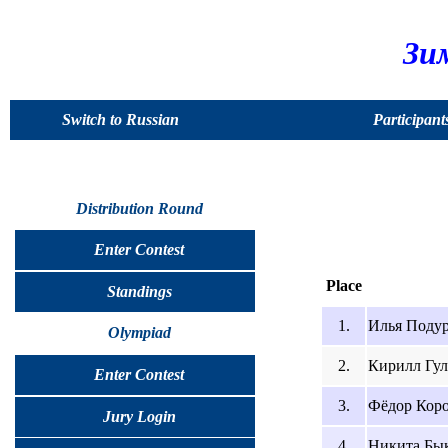
Зи
Switch to Russian
Participant
Distribution Round
Enter Contest
Place
Standings
1.
Илья Подур
Olympiad
2.
Кирилл Гули
Enter Contest
3.
Фёдор Коро
Jury Login
4.
Никита Быко