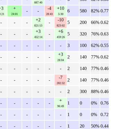
887:40
+3
+
-4
+10
-
-
6
580
82%
0.77
3:21
24:01
28:43
5:30
+2
-10
-
-
-
-
5
200
66%
0.62
821:13
823:02
+3
+6
-
-
-
-
5
320
76%
0.63
452:14
459:26
-
-
-
-
-
-
3
100
62%
0.55
+3
-
-
-
-
-
2
140
77%
0.62
28:04
-
-
-
-
-
-
2
140
77%
0.46
-7
-
-
-
-
-
2
140
77%
0.46
282:32
-
-
-
-
-
-
2
300
88%
0.46
+
-
-
-
-
-
1
0
0%
0.76
96:49
-
-
-
-
-
-
1
0
0%
0.72
-
-
-
-
-
-
1
20
50%
0.44