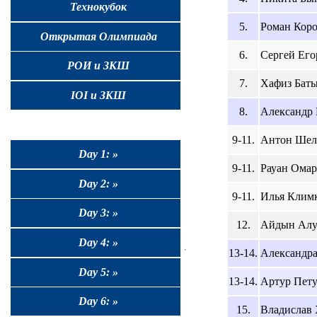
Технокубок
5.
Роман Короб
Открытая Олимпиада
6.
Сергей Егор
РОИ и ЗКШ
7.
Хафиз Батыр
IOI и ЗКШ
8.
Александр 
9-11.
Антон Шеле
Day 1: »
9-11.
Рауан Омаро
Day 2: »
9-11.
Илья Климко
Day 3: »
12.
Айдын Алуа
Day 4: »
13-14.
Александра 
Day 5: »
13-14.
Артур Петух
Day 6: »
15.
Владислав Х