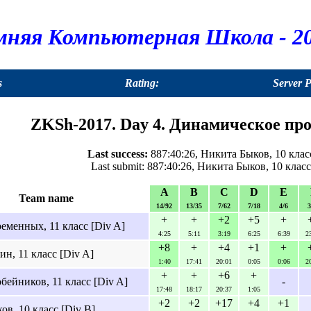
мняя Компьютерная Школа - 20
s
Rating:
Server 
ZKSh-2017. Day 4. Динамическое про
Last success:
887:40:26, Никита Быков, 10 класс
Last submit: 887:40:26, Никита Быков, 10 класс 
A
B
C
D
E
Team name
14/92
13/35
7/62
7/18
4/6
3
+
+
+2
+5
+
еменных, 11 класс [Div A]
4:25
5:11
3:19
6:25
6:39
2
+8
+
+4
+1
+
н, 11 класс [Div A]
1:40
17:41
20:01
0:05
0:06
2
+
+
+6
+
бейников, 11 класс [Div A]
-
17:48
18:17
20:37
1:05
+2
+2
+17
+4
+1
в, 10 класс [Div B]