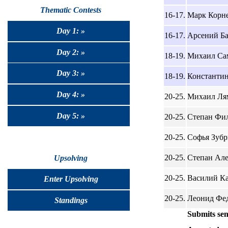
Thematic Contests
16-17.
Марк Корне
Day 1: »
16-17.
Арсений Ба
Day 2: »
18-19.
Михаил Сам
Day 3: »
18-19.
Константин
Day 4: »
20-25.
Михаил Лям
Day 5: »
20-25.
Степан Фил
20-25.
Софья Зубри
20-25.
Степан Алек
Upsolving
20-25.
Василий Ка
Enter Upsolving
20-25.
Леонид Федо
Standings
Submits sen