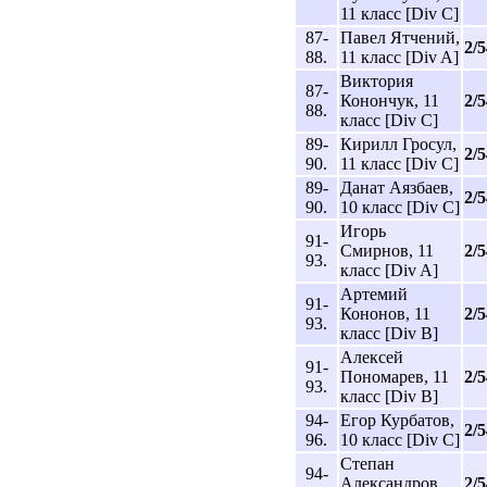
11 класс [Div C]
87-
Павел Ятчений,
2/5
88.
11 класс [Div A]
Виктория
87-
Конончук, 11
2/5
88.
класс [Div C]
89-
Кирилл Гросул,
2/5
90.
11 класс [Div C]
89-
Данат Аязбаев,
2/5
90.
10 класс [Div C]
Игорь
91-
Смирнов, 11
2/5
93.
класс [Div A]
Артемий
91-
Кононов, 11
2/5
93.
класс [Div B]
Алексей
91-
Пономарев, 11
2/5
93.
класс [Div B]
94-
Егор Курбатов,
2/5
96.
10 класс [Div C]
Степан
94-
Александров,
2/5