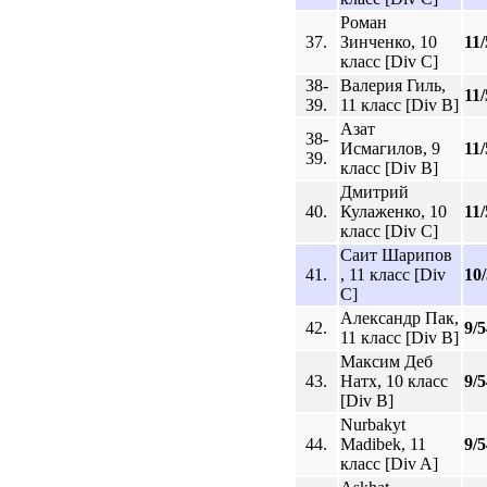
Роман
37.
Зинченко, 10
11/
класс [Div C]
38-
Валерия Гиль,
11/
39.
11 класс [Div B]
Азат
38-
Исмагилов, 9
11/
39.
класс [Div B]
Дмитрий
40.
Кулаженко, 10
11/
класс [Div C]
Саит Шарипов
41.
, 11 класс [Div
10
C]
Александр Пак,
42.
9/5
11 класс [Div B]
Максим Деб
43.
Натх, 10 класс
9/5
[Div B]
Nurbakyt
44.
Madibek, 11
9/5
класс [Div A]