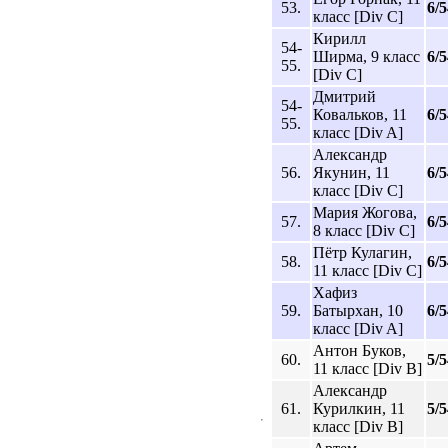
53.
6/5
класс [Div C]
Кирилл
54-
Ширма, 9 класс
6/5
55.
[Div C]
Дмитрий
54-
Ковальков, 11
6/5
55.
класс [Div A]
Александр
56.
Якунин, 11
6/5
класс [Div C]
Мария Жогова,
57.
6/5
8 класс [Div C]
Пётр Кулагин,
58.
6/5
11 класс [Div C]
Хафиз
59.
Батырхан, 10
6/5
класс [Div A]
Антон Буков,
60.
5/5
11 класс [Div B]
Александр
61.
Курилкин, 11
5/5
класс [Div B]