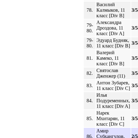
Василий
78.
Калмыков, 11
3/5
класс [Div B]
Александра
79-
Дроздова, 11
3/5
80.
класс [Div A]
79-
Эдуард Будняк,
3/5
80.
11 класс [Div B]
Валерий
81.
Камеко, 11
3/5
класс [Div B]
Святослав
82.
3/5
Дженжер (11)
Антон Зубарев,
83.
3/5
11 класс [Div C]
Илья
84.
Подуременных,
3/5
11 класс [Div A]
Нарек
85.
Мхитарян, 11
3/5
класс [Div C]
Амир
86.
Субхангулов,
2/5