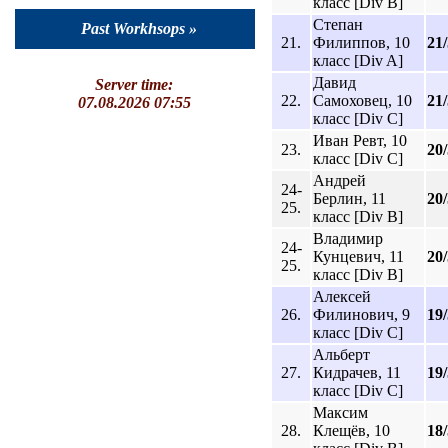
класс [Div B]
Степан
Past Workhsops »
21.
Филиппов, 10
21
класс [Div A]
Давид
Server time:
22.
Самоховец, 10
21
07.08.2026 07:55
класс [Div C]
Иван Ревт, 10
23.
20
класс [Div C]
Андрей
24-
Берлин, 11
20
25.
класс [Div B]
Владимир
24-
Кунцевич, 11
20
25.
класс [Div B]
Алексей
26.
Филинович, 9
19
класс [Div C]
Альберт
27.
Кидрачев, 11
19
класс [Div C]
Максим
28.
Клещёв, 10
18