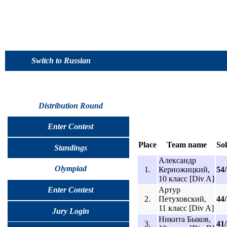
Switch to Russian
Distribution Round
Enter Contest
Place
Team name
So
Standings
Александр
Olympiad
1.
Керножицкий,
54
10 класс [Div A]
Артур
Enter Contest
2.
Петуховский,
44
11 класс [Div A]
Jury Login
Никита Быков,
3.
41