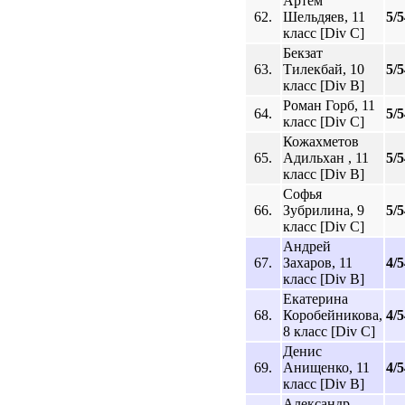
Артем
62.
Шельдяев, 11
5/5
класс [Div C]
Бекзат
63.
Тилекбай, 10
5/5
класс [Div B]
Роман Горб, 11
64.
5/5
класс [Div C]
Кожахметов
65.
Адильхан , 11
5/5
класс [Div B]
Софья
66.
Зубрилина, 9
5/5
класс [Div C]
Андрей
67.
Захаров, 11
4/5
класс [Div B]
Екатерина
68.
Коробейникова,
4/5
8 класс [Div C]
Денис
69.
Анищенко, 11
4/5
класс [Div B]
Александр