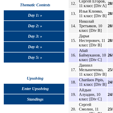
Сергей Егоров,
12.
28
Thematic Contests
11 класс [Div A]
Илья Климко,
13.
28
Day 1: »
11 класс [Div B]
Николай
14.
Третьяков, 10
28
Day 2: »
класс [Div B]
Дарья
Day 3: »
15.
Нестерович, 11
28
класс [Div B]
Day 4: »
Абай
16.
Баймуканов, 10
26
Day 5: »
класс [Div C]
Даниил
17.
Мельниченко,
25
11 класс [Div B]
Upsolving
Charilaos Pipis,
18.
24
11 класс [Div B]
Enter Upsolving
Айдын
19.
Алуадин, 10
24
класс [Div C]
Standings
Сергей
20.
Смолин, 11
23