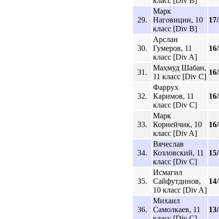
класс [Div B]
Марк
29.
Наговицин, 10
17
класс [Div B]
Арслан
30.
Гумеров, 11
16
класс [Div A]
Махмуд Шабан,
31.
16
11 класс [Div C]
Фаррух
32.
Каримов, 11
16
класс [Div C]
Марк
33.
Корнейчик, 10
16
класс [Div A]
Вячеслав
34.
Козловский, 11
15
класс [Div C]
Исмагил
35.
Сайфутдинов,
14
10 класс [Div A]
Михаил
36.
Самолкаев, 11
13
класс [Div C]