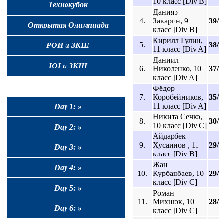
10 класс [Div B]
Технокубок
Данияр
4.
Закарин, 9
39
Открытая Олимпиада
класс [Div B]
Кирилл Гулин,
5.
38
РОИ и ЗКШ
11 класс [Div A]
Даниил
IOI и ЗКШ
6.
Николенко, 10
37
класс [Div A]
Фёдор
7.
Коробейников,
35
11 класс [Div A]
Day 1: »
Никита Сечко,
8.
30
10 класс [Div C]
Day 2: »
Айдарбек
9.
Хусаинов , 11
29
Day 3: »
класс [Div B]
Жан
Day 4: »
10.
Курбанбаев, 10
29
класс [Div C]
Day 5: »
Роман
11.
Михнюк, 10
28
Day 6: »
класс [Div C]