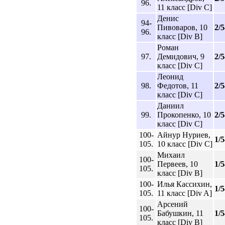
96.
11 класс [Div C]
Денис
94-
Пивоваров, 10
2/5
96.
класс [Div B]
Роман
97.
Демидович, 9
2/5
класс [Div C]
Леонид
98.
Федотов, 11
2/5
класс [Div C]
Даниил
99.
Прокопенко, 10
2/5
класс [Div C]
100-
Айнур Нуриев,
1/5
105.
10 класс [Div C]
Михаил
100-
Первеев, 10
1/5
105.
класс [Div B]
100-
Илья Кассихин,
1/5
105.
11 класс [Div A]
Арсений
100-
Бабушкин, 11
1/5
105.
класс [Div B]