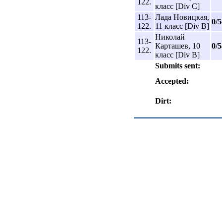
122.
класс [Div C]
113-
Лада Новицкая,
0/5
122.
11 класс [Div B]
Николай
113-
Карташев, 10
0/5
122.
класс [Div B]
Submits sent:
Accepted:
Dirt: