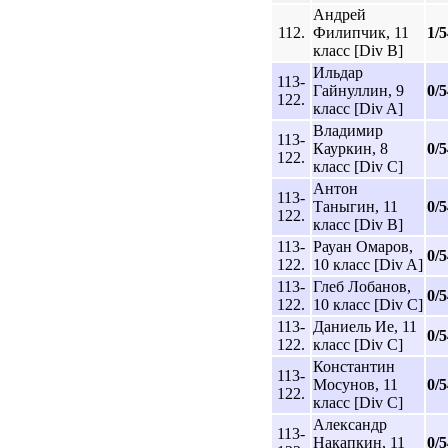
Андрей
112.
Филипчик, 11
1/5
класс [Div B]
Ильдар
113-
Гайнуллин, 9
0/5
122.
класс [Div A]
Владимир
113-
Кауркин, 8
0/5
122.
класс [Div C]
Антон
113-
Таныгин, 11
0/5
122.
класс [Div B]
113-
Рауан Омаров,
0/5
122.
10 класс [Div A]
113-
Глеб Лобанов,
0/5
122.
10 класс [Div C]
113-
Даниель Ие, 11
0/5
122.
класс [Div C]
Константин
113-
Мосунов, 11
0/5
122.
класс [Div C]
Александр
113-
Накапкин, 11
0/5