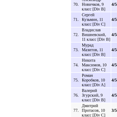
70.
Новичков, 9
4/5
класс [Div B]
Сергей
71.
Кузьмин, 11
4/5
класс [Div C]
Владислав
72.
Вишневский,
4/5
11 класс [Div B]
Мурад
73.
Мазитов, 11
4/5
класс [Div B]
Никита
74.
Максимов, 10
4/5
класс [Div C]
Роман
75.
Коробков, 10
4/5
класс [Div A]
Валерий
76.
Згурский, 9
4/5
класс [Div B]
Дмитрий
77.
Протасов, 10
3/5
класс [Div C]