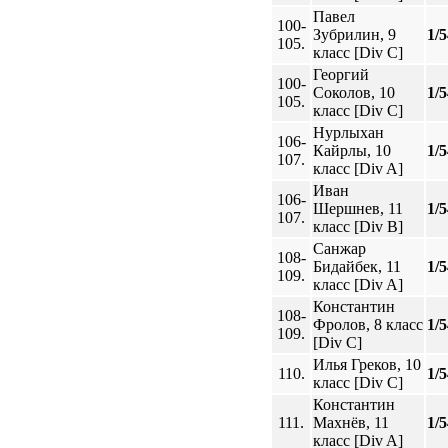
Павел
100-
Зубрилин, 9
1/5
105.
класс [Div C]
Георгий
100-
Соколов, 10
1/5
105.
класс [Div C]
Нурлыхан
106-
Кайрлы, 10
1/5
107.
класс [Div A]
Иван
106-
Шершнев, 11
1/5
107.
класс [Div B]
Санжар
108-
Бидайбек, 11
1/5
109.
класс [Div A]
Константин
108-
Фролов, 8 класс
1/5
109.
[Div C]
Илья Греков, 10
110.
1/5
класс [Div C]
Константин
111.
Махнёв, 11
1/5
класс [Div A]