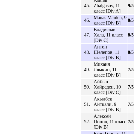
Askhat
45.
Zhalgasov, 11
9/5
класс [Div A]
Manas Maulen, 9
46.
8/5
класс [Div B]
Владислав
47.
Хала, 11 класс
8/5
[Div C]
Антон
48.
Шелепов, 11
8/5
класс [Div B]
Михаил
49.
Лямкин, 11
7/5
класс [Div B]
Айбын
50.
Хайреден, 10
7/5
класс [Div C]
Акылбек
51.
Айткали, 9
7/5
класс [Div B]
Алексей
52.
Попов, 11 класс
7/5
[Div B]
Егор Горнак, 11