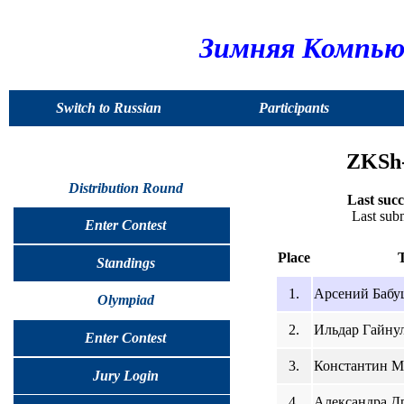
Зимняя Компью
Switch to Russian
Participants
ZKSh-
Distribution Round
Last succ
Last sub
Enter Contest
Place
Standings
1.
Арсений Бабуш
Olympiad
2.
Ильдар Гайнул
Enter Contest
3.
Константин Ма
Jury Login
4.
Александра Др