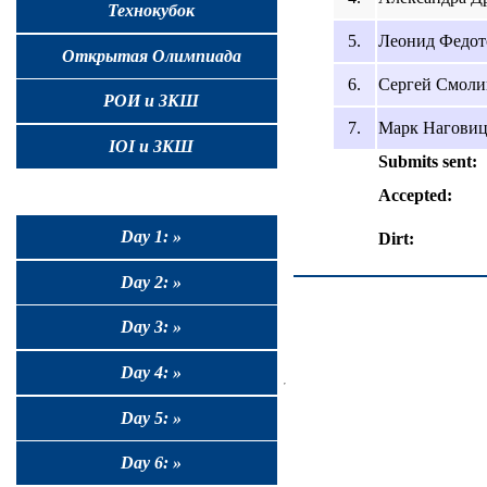
Технокубок
5.
Леонид Федото
Открытая Олимпиада
6.
Сергей Смолин
РОИ и ЗКШ
7.
Марк Наговици
IOI и ЗКШ
Submits sent:
Accepted:
Day 1: »
Dirt:
Day 2: »
Day 3: »
Day 4: »
Day 5: »
Day 6: »