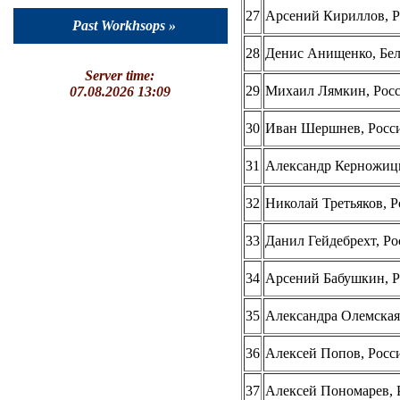
27
Арсений Кириллов, Р
Past Workhsops »
28
Денис Анищенко, Бел
Server time:
29
Михаил Лямкин, Росс
07.08.2026 13:09
30
Иван Шершнев, Росси
31
Александр Керножицк
32
Николай Третьяков, Р
33
Данил Гейдебрехт, Ро
34
Арсений Бабушкин, Р
35
Александра Олемская,
36
Алексей Попов, Росс
37
Алексей Пономарев, 