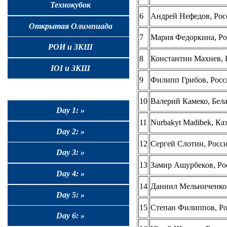
Технокубок
6
Андрей Нефедов, Рос
Открытая Олимпиада
7
Мария Федоркина, Ро
РОИ и ЗКШ
8
Константин Махнев, 
IOI и ЗКШ
9
Филипп Грибов, Росс
10
Валерий Камеко, Бел
Day 1: »
11
Nurbakyt Madibek, Ка
Day 2: »
12
Сергей Слотин, Росс
Day 3: »
13
Замир Ашурбеков, Ро
Day 4: »
14
Даниил Мельниченко,
Day 5: »
15
Степан Филиппов, Ро
Day 6: »