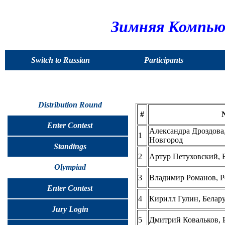
Зимняя Компью
Switch to Russian
Participants
Distribution Round
#
Enter Contest
Александра Дроздова
1
Новгород
Standings
2
Артур Петуховский, Б
Olympiad
3
Владимир Романов, Р
Enter Contest
4
Кирилл Гулин, Белар
Jury Login
5
Дмитрий Ковальков, 