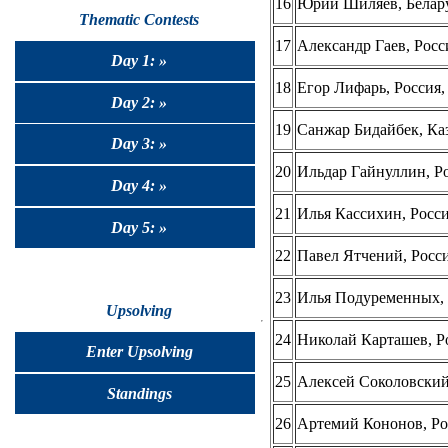
16
Юрий Шиляев, Белар
Thematic Contests
17
Александр Гаев, Росс
Day 1: »
18
Егор Лифарь, Россия
Day 2: »
19
Санжар Бидайбек, Каз
Day 3: »
20
Ильдар Гайнуллин, Ро
Day 4: »
21
Илья Кассихин, Росс
Day 5: »
22
Павел Ятчений, Росс
23
Илья Подуременных, 
Upsolving
24
Николай Карташев, Р
Enter Upsolving
25
Алексей Соколовский
Standings
26
Артемий Кононов, Ро