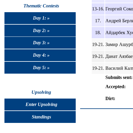
Thematic Contests
13-16.
Георгий Сокол
Day 1: »
17.
Андрей Берли
Day 2: »
18.
Айдарбек Хус
Day 3: »
19-21.
Замир Ашурбе
Day 4: »
19-21.
Данат Аязбаев
Day 5: »
19-21.
Василий Калм
Submits sent:
Accepted:
Upsolving
Dirt:
Enter Upsolving
Standings