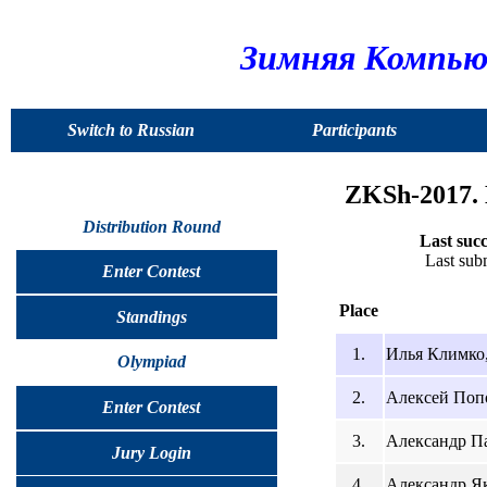
Зимняя Компью
Switch to Russian
Participants
ZKSh-2017.
Distribution Round
Last succ
Last sub
Enter Contest
Place
Standings
1.
Илья Климко, 
Olympiad
2.
Алексей Попо
Enter Contest
3.
Александр Пак
Jury Login
4.
Александр Як