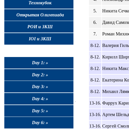
Технокубок
5.
Никита Сечко,
Открытая Олимпиада
6.
Давид Самохо
РОИ и ЗКШ
7.
Роман Михнюк
IOI и ЗКШ
8-12.
Валерия Гиль,
8-12.
Кирилл Ширма
Day 1: »
8-12.
Никита Макси
Day 2: »
8-12.
Екатерина Ко
Day 3: »
8-12.
Михаил Лямки
Day 4: »
13-16.
Фаррух Карим
Day 5: »
13-16.
Артем Шельдя
Day 6: »
13-16.
Сергей Смоли