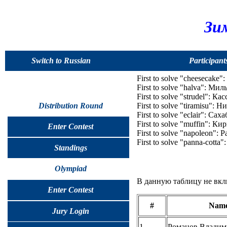
Зи
Switch to Russian
Participant
First to solve "cheesecake"
First to solve "halva": Ми
First to solve "strudel": К
Distribution Round
First to solve "tiramisu": 
First to solve "eclair": Сах
First to solve "muffin": К
Enter Contest
First to solve "napoleon":
First to solve "panna-cott
Standings
Olympiad
В данную таблицу не вкл
Enter Contest
#
Nam
Jury Login
1
Романов Владими