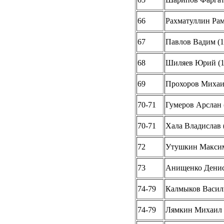
66
Рахматуллин Рам
67
Павлов Вадим (1
68
Шиляев Юрий (1
69
Прохоров Михаил
70-71
Гумеров Арслан 
70-71
Хала Владислав 
72
Утушкин Максим
73
Анищенко Денис
74-79
Калмыков Васили
74-79
Лямкин Михаил 