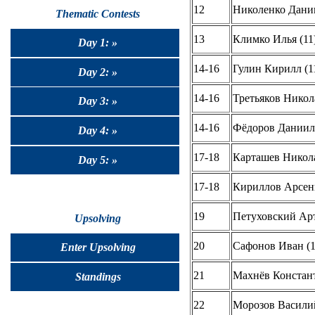
12
Николенко Дании
Thematic Contests
13
Климко Илья (11
Day 1: »
14-16
Гулин Кирилл (1
Day 2: »
14-16
Третьяков Никол
Day 3: »
14-16
Фёдоров Даниил 
Day 4: »
17-18
Карташев Никола
Day 5: »
17-18
Кириллов Арсени
19
Петуховский Арт
Upsolving
20
Сафонов Иван (1
Enter Upsolving
21
Махнёв Констант
Standings
22
Морозов Василий