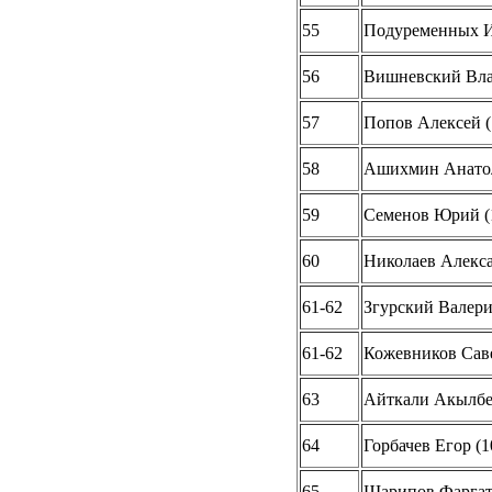
55
Подуременных И
56
Вишневский Влад
57
Попов Алексей (
58
Ашихмин Анатол
59
Семенов Юрий (
60
Николаев Алекса
61-62
Згурский Валери
61-62
Кожевников Саве
63
Айткали Акылбек
64
Горбачев Егор (1
65
Шарипов Фаргат 