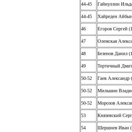
44-45
Гайнуллин Ильда
44-45
Хайреден Айбын
46
Егоров Сергей (1
47
Олемская Алекса
48
Безенов Данил (1
49
Тертичный Дмит
50-52
Гаев Александр (
50-52
Мильшин Владис
50-52
Морозов Алексан
53
Князевский Серг
54
Шершнев Иван (