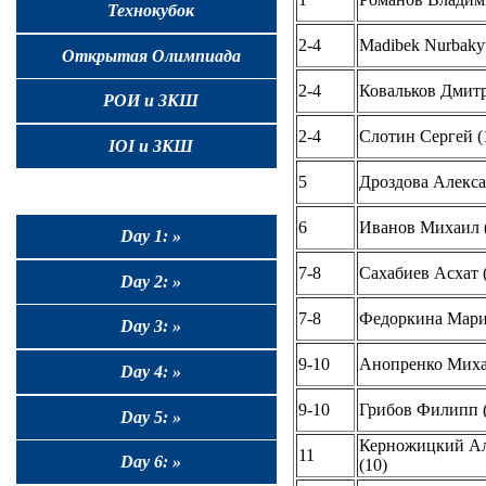
Технокубок
2-4
Madibek Nurbakyt
Открытая Олимпиада
2-4
Ковальков Дмитр
РОИ и ЗКШ
2-4
Слотин Сергей (
IOI и ЗКШ
5
Дроздова Алекса
6
Иванов Михаил (
Day 1: »
7-8
Сахабиев Асхат 
Day 2: »
7-8
Федоркина Мария
Day 3: »
9-10
Анопренко Миха
Day 4: »
9-10
Грибов Филипп (
Day 5: »
Керножицкий Ал
11
Day 6: »
(10)