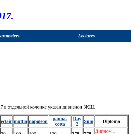
17.
Parameters
Lectures
7 в отдельной колонке указан дивизион ЗКШ.
panna-
Day
eclair
muffin
napoleon
Sum
Diploma
cotta
2
Диплом 1
79
100
100
100
379
779