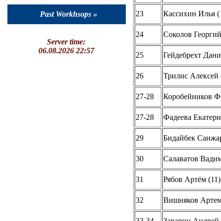
23
Кассихин Илья (
Past Workhsops »
24
Соколов Георгий
Server time:
06.08.2026 22:57
25
Гейдебрехт Дани
26
Трилис Алексей 
27-28
Коробейников Фё
27-28
Фадеева Екатери
29
Бидайбек Санжар
30
Салаватов Вадим
31
Рябов Артём (11)
32
Вишняков Артем
33-34
Заварин Андрей 