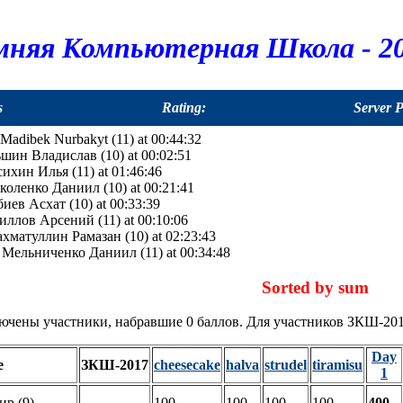
мняя Компьютерная Школа - 20
s
Rating:
Server 
: Madibek Nurbakyt (11) at 00:44:32
льшин Владислав (10) at 00:02:51
ассихин Илья (11) at 01:46:46
Николенко Даниил (10) at 00:21:41
абиев Асхат (10) at 00:33:39
ириллов Арсений (11) at 00:10:06
 Рахматуллин Рамазан (10) at 02:23:43
a": Мельниченко Даниил (11) at 00:34:48
Sorted by sum
ючены участники, набравшие 0 баллов. Для участников ЗКШ-201
Day
e
ЗКШ-2017
cheesecake
halva
strudel
tiramisu
1
р (9)
-
100
100
100
100
400