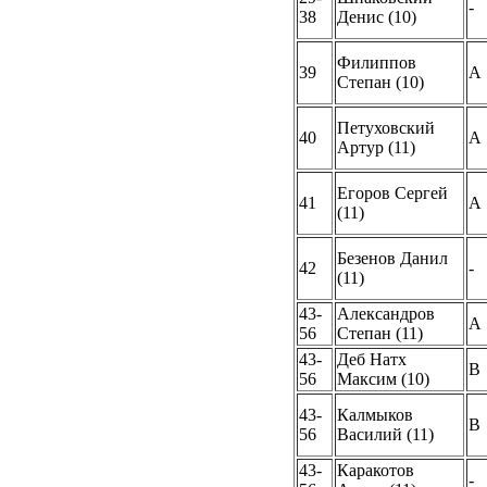
-
38
Денис (10)
Филиппов
39
A
Степан (10)
Петуховский
40
A
Артур (11)
Егоров Сергей
41
A
(11)
Безенов Данил
42
-
(11)
43-
Александров
A
56
Степан (11)
43-
Деб Натх
B
56
Максим (10)
43-
Калмыков
B
56
Василий (11)
43-
Каракотов
-