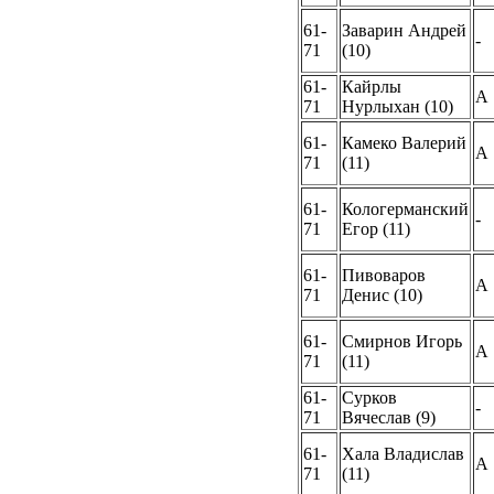
61-
Заварин Андрей
-
71
(10)
61-
Кайрлы
A
71
Нурлыхан (10)
61-
Камеко Валерий
A
71
(11)
61-
Кологерманский
-
71
Егор (11)
61-
Пивоваров
A
71
Денис (10)
61-
Смирнов Игорь
A
71
(11)
61-
Сурков
-
71
Вячеслав (9)
61-
Хала Владислав
A
71
(11)