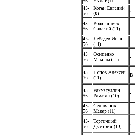
56
Ахмат (11)
43-
Коган Евгений
-
56
(9)
43-
Кожевников
-
56
Савелий (11)
43-
Лебедев Иван
-
56
(11)
43-
Осипенко
-
56
Максим (11)
43-
Попов Алексей
B
56
(11)
43-
Рахматуллин
-
56
Рамазан (10)
43-
Селиванов
-
56
Макар (11)
43-
Тертичный
-
56
Дмитрий (10)