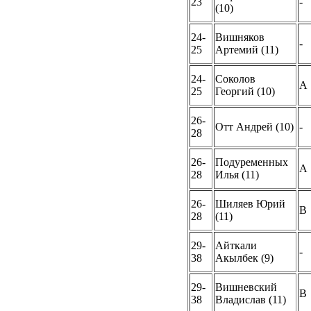
23
-
(10)
24-
Вишняков
-
25
Артемий (11)
24-
Соколов
A
25
Георгий (10)
26-
Отт Андрей (10)
-
28
26-
Подуременных
A
28
Илья (11)
26-
Шиляев Юрий
B
28
(11)
29-
Айткали
-
38
Акылбек (9)
29-
Вишневский
B
38
Владислав (11)