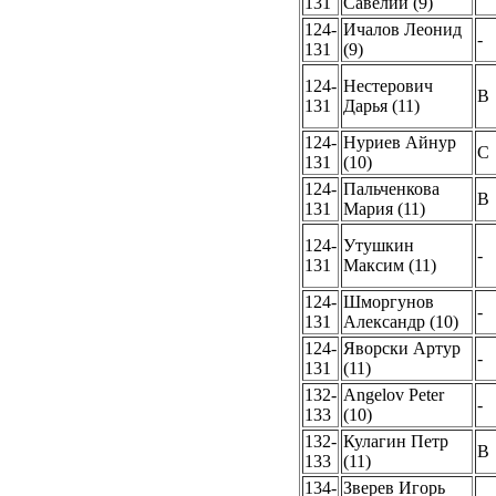
131
Савелий (9)
124-
Ичалов Леонид
-
131
(9)
124-
Нестерович
B
131
Дарья (11)
124-
Нуриев Айнур
C
131
(10)
124-
Пальченкова
B
131
Мария (11)
124-
Утушкин
-
131
Максим (11)
124-
Шморгунов
-
131
Александр (10)
124-
Яворски Артур
-
131
(11)
132-
Angelov Peter
-
133
(10)
132-
Кулагин Петр
B
133
(11)
134-
Зверев Игорь