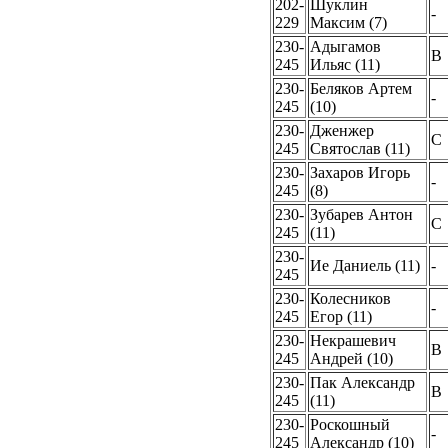
202-
Шуклин
-
229
Максим (7)
230-
Адыгамов
B
245
Ильяс (11)
230-
Беляков Артем
-
245
(10)
230-
Дженжер
C
245
Святослав (11)
230-
Захаров Игорь
-
245
(8)
230-
Зубарев Антон
C
245
(11)
230-
Ие Даниель (11)
-
245
230-
Колесников
-
245
Егор (11)
230-
Некрашевич
B
245
Андрей (10)
230-
Пак Александр
B
245
(11)
230-
Роскошный
-
245
Александр (10)