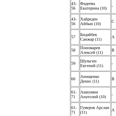
43-
Фадеева
-
56
Екатерина (10)
43-
Хайреден
С
56
Айбын (10)
Бидайбек
57
A
Санжар (11)
Пономарев
58
B
Алексей (11)
Шульгин
59
-
Евгений (11)
Анищенко
60
B
Денис (11)
61-
Ашихмин
-
71
Анатолий (10)
61-
Гумеров Арслан
A
71
(11)