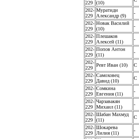
229
(10)
202-
Муратиди
-
229
Александр (9)
202-
Новак Василий
-
229
(10)
202-
Плешаков
-
229
Алексей (11)
202-
Попов Антон
-
229
(11)
202-
Ревт Иван (10)
C
229
202-
Самоховец
C
229
Давид (10)
202-
Сомкина
-
229
Евгения (11)
202-
Чарзавакян
-
229
Михаил (11)
202-
Шабан Махмуд
C
229
(11)
202-
Шокарева
-
229
Лилия (11)