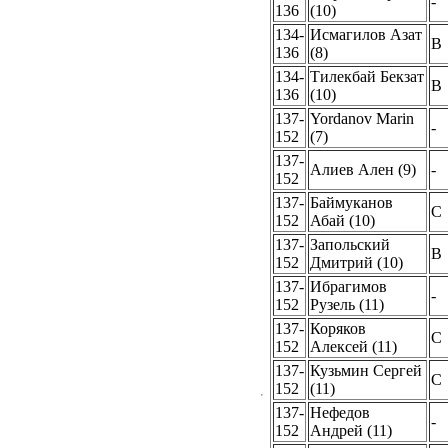
-
136
(10)
134-
Исмагилов Азат
B
136
(8)
134-
Тилекбай Бекзат
B
136
(10)
137-
Yordanov Marin
-
152
(7)
137-
Алиев Ален (9)
-
152
137-
Баймуканов
C
152
Абай (10)
137-
Запольский
B
152
Дмитрий (10)
137-
Ибрагимов
-
152
Рузель (11)
137-
Коряков
C
152
Алексей (11)
137-
Кузьмин Сергей
C
152
(11)
137-
Нефедов
-
152
Андрей (11)