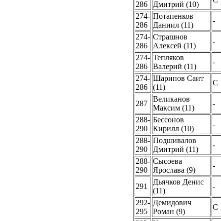
286
Дмитрий (10)
274-
Потапенков
-
286
Даниил (11)
274-
Страшнов
-
286
Алексей (11)
274-
Тепляков
-
286
Валерий (11)
274-
Шарипов Саит
C
286
(11)
Великанов
287
-
Максим (11)
288-
Бессонов
-
290
Кирилл (10)
288-
Подшивалов
-
290
Дмитрий (11)
288-
Сысоева
-
290
Ярослава (9)
Дьячков Денис
291
-
(11)
292-
Демидович
C
295
Роман (9)