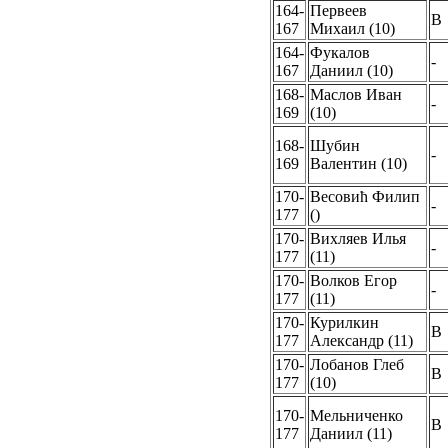
164-
Первеев
B
167
Михаил (10)
164-
Фукалов
-
167
Даниил (10)
168-
Маслов Иван
-
169
(10)
168-
Шубин
-
169
Валентин (10)
170-
Весовић Филип
-
177
()
170-
Вихляев Илья
-
177
(11)
170-
Волков Егор
-
177
(11)
170-
Курилкин
B
177
Александр (11)
170-
Лобанов Глеб
B
177
(10)
170-
Мельниченко
B
177
Даниил (11)