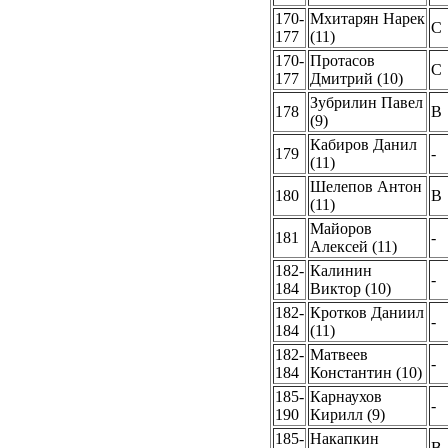
170-
Мхитарян Нарек
C
177
(11)
170-
Протасов
C
177
Дмитрий (10)
Зубрилин Павел
178
B
(9)
Кабиров Данил
179
-
(11)
Шелепов Антон
180
B
(11)
Майоров
181
-
Алексей (11)
182-
Калинин
-
184
Виктор (10)
182-
Кротков Даниил
-
184
(11)
182-
Матвеев
-
184
Константин (10)
185-
Карнаухов
-
190
Кирилл (9)
185-
Накапкин
B