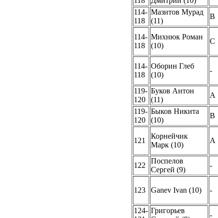
118
Дмитрий (10)
114-
Мазитов Мурад
B
118
(11)
114-
Михнюк Роман
C
118
(10)
114-
Оборин Глеб
-
118
(10)
119-
Буков Антон
A
120
(11)
119-
Быков Никита
B
120
(10)
Корнейчик
121
A
Марк (10)
Поспелов
122
-
Сергей (9)
123
Ganev Ivan (10)
-
124-
Григорьев
-