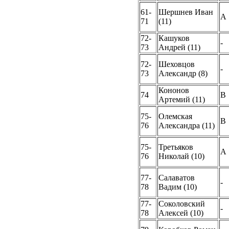
61-
Шершнев Иван
A
71
(11)
72-
Кашуков
-
73
Андрей (11)
72-
Шеховцов
-
73
Александр (8)
Кононов
74
B
Артемий (11)
75-
Олемская
B
76
Александра (11)
75-
Третьяков
A
76
Николай (10)
77-
Салаватов
-
78
Вадим (10)
77-
Соколовский
-
78
Алексей (10)