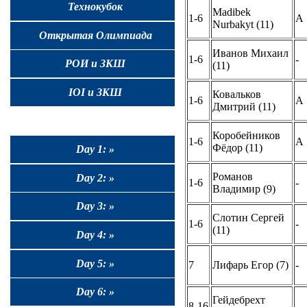
Технокубок
Madibek
1-6
A
Nurbakyt (11)
Открытая Олимпиада
Иванов Михаил
1-6
-
РОИ и ЗКШ
(11)
IOI и ЗКШ
Ковальков
1-6
A
Дмитрий (11)
Коробейников
1-6
A
Фёдор (11)
Day 1: »
Романов
Day 2: »
1-6
-
Владимир (9)
Day 3: »
Слотин Сергей
1-6
-
(11)
Day 4: »
Day 5: »
7
Лифарь Егор (7)
-
Day 6: »
Гейдебрехт
8-16
-