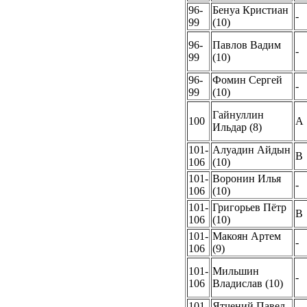
96-
Бенуа Кристиан
-
99
(10)
96-
Павлов Вадим
-
99
(10)
96-
Фомин Сергей
-
99
(10)
Гайнуллин
100
A
Ильдар (8)
101-
Алуадин Айдын
B
106
(10)
101-
Воронин Илья
-
106
(10)
101-
Григорьев Пётр
B
106
(10)
101-
Макоян Артем
-
106
(9)
101-
Мильшин
-
106
Владислав (10)
101-
Ятчений Павел