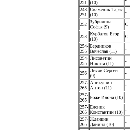
251
(10)
248-
Скаженик Тарас
-
251
(10)
Зубрилина
252
C
Софья (9)
Курбатов Егор
253
C
(10)
254-
Бердников
-
255
Вячеслав (11)
254-
Лисоветин
-
255
Никита (11)
Лисов Сергей
256
-
(9)
257-
Аникушин
-
265
Антон (11)
257-
Боже Илона (10)
-
265
257-
Еленик
-
265
Константин (10)
257-
Жданкин
-
265
Даниил (10)