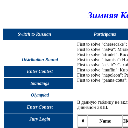
Зимняя К
Switch to Russian
Participants
First to solve "cheesecake"
First to solve "halva": Ми
First to solve "strudel": К
Distribution Round
First to solve "tiramisu": 
First to solve "eclair": Сах
First to solve "muffin": К
Enter Contest
First to solve "napoleon":
First to solve "panna-cott
Standings
Olympiad
В данную таблицу не вкл
Enter Contest
дивизион ЗКШ.
Jury Login
#
Name
З