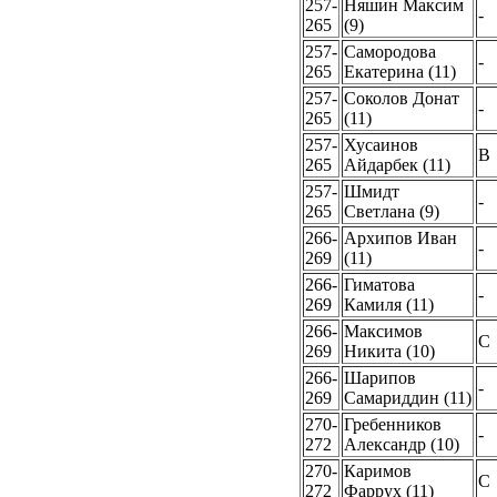
257-
Няшин Максим
-
265
(9)
257-
Самородова
-
265
Екатерина (11)
257-
Соколов Донат
-
265
(11)
257-
Хусаинов
B
265
Айдарбек (11)
257-
Шмидт
-
265
Светлана (9)
266-
Архипов Иван
-
269
(11)
266-
Гиматова
-
269
Камиля (11)
266-
Максимов
C
269
Никита (10)
266-
Шарипов
-
269
Самариддин (11)
270-
Гребенников
-
272
Александр (10)
270-
Каримов
C
272
Фаррух (11)