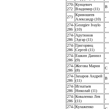
270-
Кунцевич
B
272
Владимир (11)
Кривошеев
273
-
Александр (10)
274-
Georgiev Ivaylo
-
286
(10)
274-
Арутюнов
-
286
Эдгар (11)
274-
Григорянц
-
286
Сергей (11)
274-
Ешкин Даниил
-
286
(9)
274-
Жогова Мария
C
286
(8)
274-
Захаров Андрей
B
286
(11)
274-
Игнатьев
-
286
Николай (11)
274-
Коваленко Лев
-
286
(11)
274-
Кулаженко
С