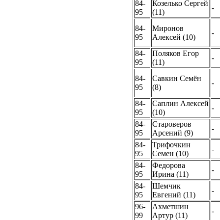
84-
Козелько Сергей
-
95
(11)
84-
Миронов
-
95
Алексей (10)
84-
Поляков Егор
-
95
(11)
84-
Савкин Семён
-
95
(8)
84-
Саплин Алексей
-
95
(10)
84-
Староверов
-
95
Арсений (9)
84-
Трифочкин
-
95
Семен (10)
84-
Федорова
-
95
Ирина (11)
84-
Шемчик
-
95
Евгений (11)
96-
Ахметшин
-
99
Артур (11)