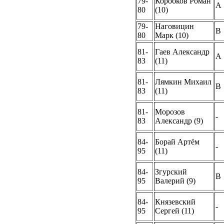
79-
Коробков Роман
A
80
(10)
79-
Наговицин
B
80
Марк (10)
81-
Гаев Александр
A
83
(11)
81-
Лямкин Михаил
B
83
(11)
81-
Морозов
-
83
Александр (9)
84-
Борай Артём
-
95
(11)
84-
Згурский
B
95
Валерий (9)
84-
Князевский
-
95
Сергей (11)