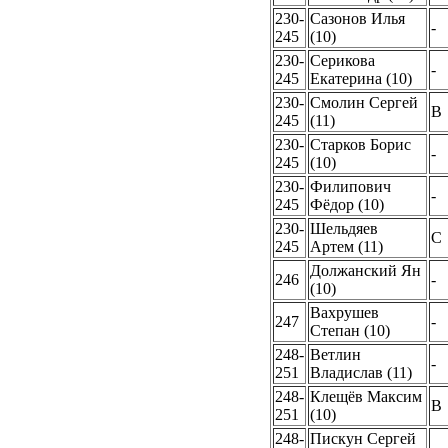
230-
Сазонов Илья
-
245
(10)
230-
Серикова
-
245
Екатерина (10)
230-
Смолин Сергей
B
245
(11)
230-
Старков Борис
-
245
(10)
230-
Филипович
-
245
Фёдор (10)
230-
Шельдяев
C
245
Артем (11)
Должанский Ян
246
-
(10)
Вахрушев
247
-
Степан (10)
248-
Ветлин
-
251
Владислав (11)
248-
Клещёв Максим
B
251
(10)
248-
Пискун Сергей
-