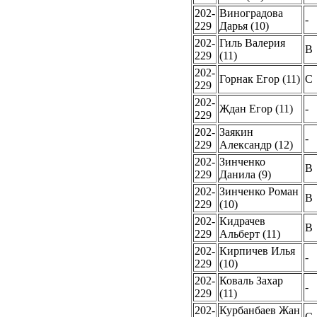
202-
Виноградова
-
229
Дарья (10)
202-
Гиль Валерия
B
229
(11)
202-
Горнак Егор (11)
C
229
202-
Ждан Егор (11)
-
229
202-
Заякин
-
229
Александр (12)
202-
Зинченко
B
229
Данила (9)
202-
Зинченко Роман
B
229
(10)
202-
Кидрачев
B
229
Альберт (11)
202-
Кирпичев Илья
-
229
(10)
202-
Коваль Захар
-
229
(11)
202-
Курбанбаев Жан
C