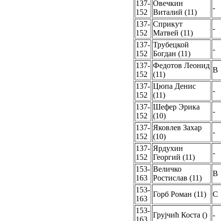
137-
Овечкин
-
152
Виталий (11)
137-
Сприкут
-
152
Матвей (11)
137-
Трубецкой
-
152
Богдан (11)
137-
Федотов Леонид
B
152
(11)
137-
Цюпа Денис
-
152
(11)
137-
Шефер Эрика
-
152
(10)
137-
Яковлев Захар
-
152
(10)
137-
Ярдухин
-
152
Георгий (11)
153-
Величко
B
163
Ростислав (11)
153-
Горб Роман (11)
C
163
153-
Грујчић Коста ()
-
163