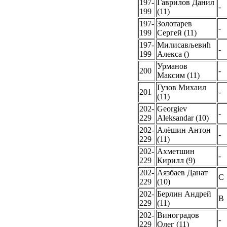
197-
Гаврилов Данил
-
199
(11)
197-
Золотарев
-
199
Сергей (11)
197-
Милисављевић
-
199
Алекса ()
Урманов
200
-
Максим (11)
Гузов Михаил
201
-
(11)
202-
Georgiev
-
229
Aleksandar (10)
202-
Алёшин Антон
-
229
(11)
202-
Ахметшин
-
229
Кирилл (9)
202-
Аязбаев Данат
C
229
(10)
202-
Берлин Андрей
B
229
(11)
202-
Виноградов
-
229
Олег (11)