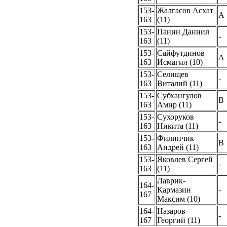
153-
Жалгасов Асхат
A
163
(11)
153-
Панин Даниил
-
163
(11)
153-
Сайфутдинов
A
163
Исмагил (10)
153-
Селищев
-
163
Виталий (11)
153-
Субхангулов
B
163
Амир (11)
153-
Сухоруков
-
163
Никита (11)
153-
Филипчик
B
163
Андрей (11)
153-
Яковлев Сергей
-
163
(11)
Лаврик-
164-
Кармазин
-
167
Максим (10)
164-
Назаров
-
167
Георгий (11)