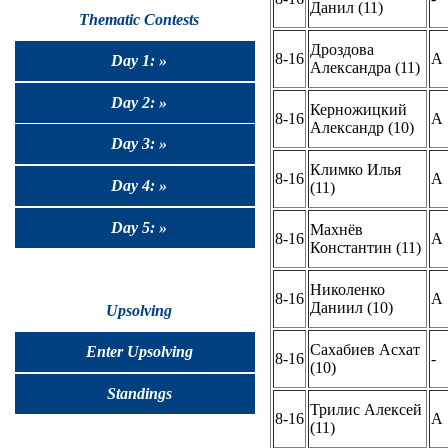
Данил (11)
Thematic Contests
Дроздова
8-16
A
Day 1: »
Александра (11)
Day 2: »
Керножицкий
8-16
A
Александр (10)
Day 3: »
Климко Илья
8-16
A
Day 4: »
(11)
Day 5: »
Махнёв
8-16
A
Константин (11)
Николенко
8-16
A
Даниил (10)
Upsolving
Сахабиев Асхат
Enter Upsolving
8-16
-
(10)
Standings
Трилис Алексей
8-16
A
(11)