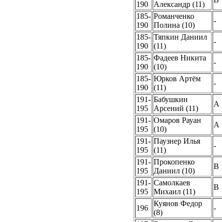
190
Александр (11)
185-
Романченко
-
190
Полина (10)
185-
Тяпкин Даниил
-
190
(11)
185-
Фадеев Никита
-
190
(10)
185-
Юрков Артём
-
190
(11)
191-
Бабушкин
A
195
Арсений (11)
191-
Омаров Рауан
A
195
(10)
191-
Паузнер Илья
-
195
(11)
191-
Прокопенко
B
195
Даниил (10)
191-
Самолкаев
B
195
Михаил (11)
Куянов Федор
196
-
(8)