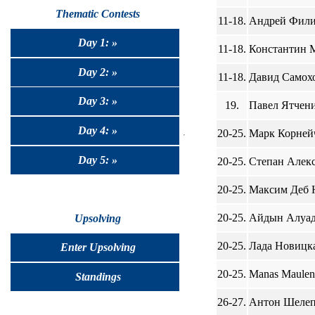
Thematic Contests
11-18.
Андрей Филип
Day 1: »
11-18.
Константин М
Day 2: »
11-18.
Давид Самохо
Day 3: »
19.
Павел Ятчений
Day 4: »
20-25.
Марк Корнейч
Day 5: »
20-25.
Степан Алекс
20-25.
Максим Деб Н
20-25.
Айдын Алуади
Upsolving
20-25.
Лада Новицкая
Enter Upsolving
20-25.
Manas Maulen,
Standings
26-27.
Антон Шелепо