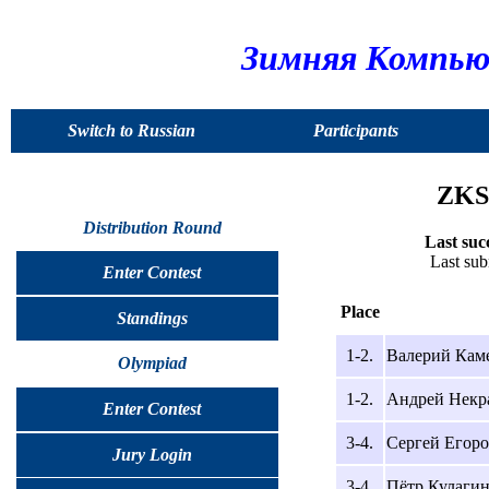
Зимняя Компью
Switch to Russian
Participants
ZKSh
Distribution Round
Last suc
Last su
Enter Contest
Place
Standings
1-2.
Валерий Камек
Olympiad
1-2.
Андрей Некра
Enter Contest
3-4.
Сергей Егоров
Jury Login
3-4.
Пётр Кулагин,