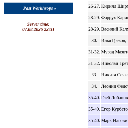
26-27.
Кирилл Ширма
Past Workhsops »
28-29.
Фаррух Карим
Server time:
28-29.
Василий Калм
07.08.2026 22:31
30.
Илья Греков, 
31-32.
Мурад Мазито
31-32.
Николай Треть
33.
Никита Сечко,
34.
Леонид Федот
35-40.
Глеб Лобанов,
35-40.
Егор Курбатов
35-40.
Марк Наговиц