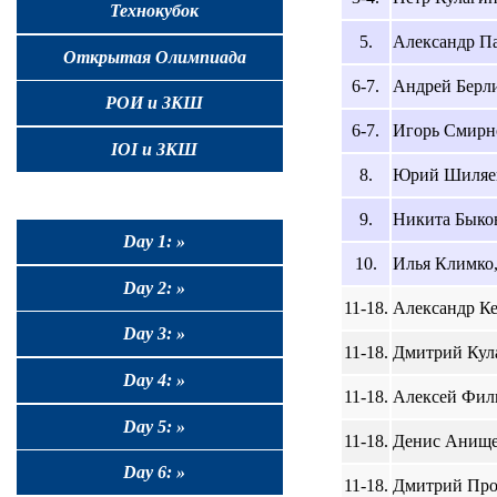
Технокубок
5.
Александр Пак
Открытая Олимпиада
6-7.
Андрей Берлин
РОИ и ЗКШ
6-7.
Игорь Смирно
IOI и ЗКШ
8.
Юрий Шиляев,
9.
Никита Быков
Day 1: »
10.
Илья Климко, 
Day 2: »
11-18.
Александр Ке
Day 3: »
11-18.
Дмитрий Кула
Day 4: »
11-18.
Алексей Фили
Day 5: »
11-18.
Денис Анищен
Day 6: »
11-18.
Дмитрий Прот