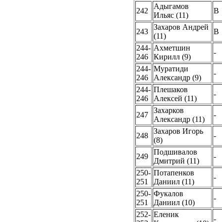
Адыгамов
242
B
Ильяс (11)
Захаров Андрей
243
B
(11)
244-
Ахметшин
-
246
Кирилл (9)
244-
Муратиди
-
246
Александр (9)
244-
Плешаков
-
246
Алексей (11)
Захарков
247
-
Александр (11)
Захаров Игорь
248
-
(8)
Подшивалов
249
-
Дмитрий (11)
250-
Потапенков
-
251
Даниил (11)
250-
Фукалов
-
251
Даниил (10)
252-
Еленик
-