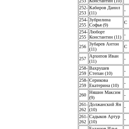
253
Константин (10)
252-
Кабиров Данил
-
253
(11)
254-
Зубрилина
C
255
Софья (9)
254-
Люборт
-
255
Константин (11)
Зубарев Антон
256
C
(11)
Архипов Иван
257
-
(11)
258-
Вахрушев
-
259
Степан (10)
258-
Серикова
-
259
Екатерина (10)
Няшин Максим
260
-
(9)
261-
Должанский Ян
-
262
(10)
261-
Садыков Артур
-
262
(10)
Балашов Илья