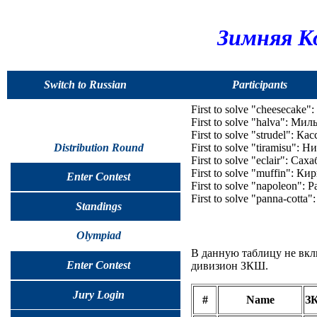
Зимняя К
Switch to Russian
Participants
First to solve "cheesecake"
First to solve "halva": Ми
First to solve "strudel": К
Distribution Round
First to solve "tiramisu": 
First to solve "eclair": Сах
First to solve "muffin": К
Enter Contest
First to solve "napoleon":
First to solve "panna-cott
Standings
Olympiad
В данную таблицу не вкл
Enter Contest
дивизион ЗКШ.
Jury Login
#
Name
З