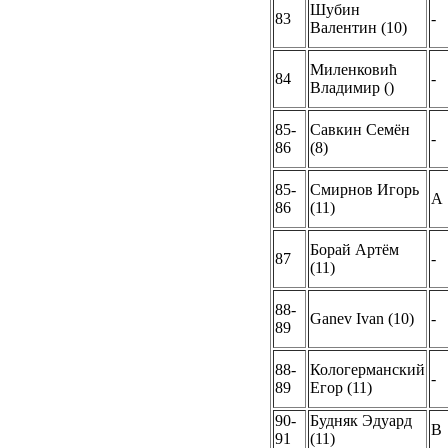
Шубин
83
-
Валентин (10)
Миленковић
84
-
Владимир ()
85-
Савкин Семён
-
86
(8)
85-
Смирнов Игорь
A
86
(11)
Борай Артём
87
-
(11)
88-
Ganev Ivan (10)
-
89
88-
Кологерманский
-
89
Егор (11)
90-
Будняк Эдуард
B
91
(11)