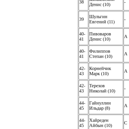
38
-
Денис (10)
Шульгин
39
-
Евгений (11)
40-
Пивоваров
A
41
Денис (10)
40-
Филиппов
A
41
Степан (10)
42-
Корнейчик
A
43
Марк (10)
42-
Терехов
-
43
Николай (10)
44-
Гайнуллин
A
45
Ильдар (8)
44-
Хайреден
С
45
Айбын (10)