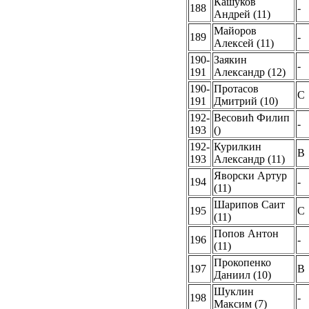
Кашуков
188
-
Андрей (11)
Майоров
189
-
Алексей (11)
190-
Заякин
-
191
Александр (12)
190-
Протасов
C
191
Дмитрий (10)
192-
Весовић Филип
-
193
()
192-
Курилкин
B
193
Александр (11)
Яворски Артур
194
-
(11)
Шарипов Саит
195
C
(11)
Попов Антон
196
-
(11)
Прокопенко
197
B
Даниил (10)
Шуклин
198
-
Максим (7)