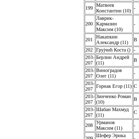
Матвеев
199
-
Константин (10)
Лаврик-
200
Кармазин
-
Максим (10)
Накапкин
201
B
Александр (11)
202
Грујчић Коста ()
-
203-
Берлин Андрей
B
207
(11)
203-
Виноградов
-
207
Олег (11)
203-
Горнак Егор (11)
C
207
203-
Зинченко Роман
B
207
(10)
203-
Шабан Махмуд
C
207
(11)
Урманов
208
-
Максим (11)
Шефер Эрика
209
-