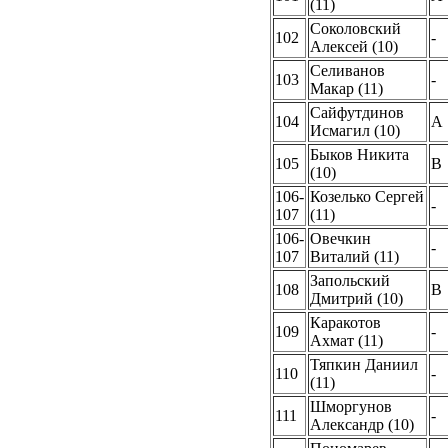
(11)
Соколовский
102
-
Алексей (10)
Селиванов
103
-
Макар (11)
Сайфутдинов
104
A
Исмагил (10)
Быков Никита
105
B
(10)
106-
Козелько Сергей
-
107
(11)
106-
Овечкин
-
107
Виталий (11)
Запольский
108
B
Дмитрий (10)
Каракотов
109
-
Ахмат (11)
Тяпкин Даниил
110
-
(11)
Шморгунов
111
-
Александр (10)