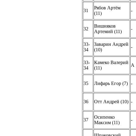
Рябов Артём
31
-
(11)
Вишняков
32
-
Артемий (11)
33-
Заварин Андрей
-
34
(10)
33-
Камеко Валерий
A
34
(11)
35
Лифарь Егор (7)
-
36
Отт Андрей (10)
-
Осипенко
37
-
Максим (11)
Шпаковский