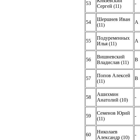
Князевский
53
-
Сергей (11)
Шершнев Иван
54
A
(11)
Подуременных
55
A
Илья (11)
Вишневский
56
B
Владислав (11)
Попов Алексей
57
B
(11)
Ашихмин
58
-
Анатолий (10)
Семенов Юрий
59
-
(11)
Николаев
60
-
Александр (10)