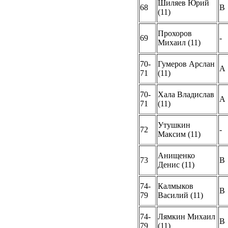
Шиляев Юрий
68
B
(11)
Прохоров
69
-
Михаил (11)
70-
Гумеров Арслан
A
71
(11)
70-
Хала Владислав
A
71
(11)
Утушкин
72
-
Максим (11)
Анищенко
73
B
Денис (11)
74-
Калмыков
B
79
Василий (11)
74-
Лямкин Михаил
B
79
(11)