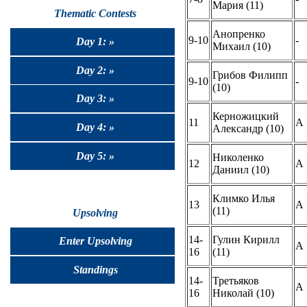
Мария (11)
Thematic Contests
Анопренко
9-10
-
Day 1: »
Михаил (10)
Day 2: »
Грибов Филипп
9-10
-
(10)
Day 3: »
Керножицкий
11
A
Day 4: »
Александр (10)
Day 5: »
Николенко
12
A
Даниил (10)
Климко Илья
13
A
(11)
Upsolving
14-
Гулин Кирилл
Enter Upsolving
A
16
(11)
Standings
14-
Третьяков
A
16
Николай (10)