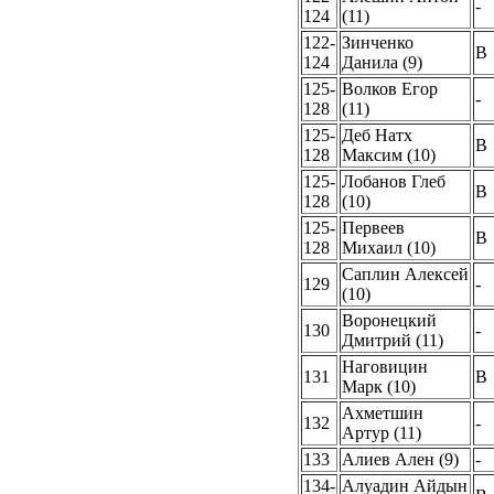
-
124
(11)
122-
Зинченко
B
124
Данила (9)
125-
Волков Егор
-
128
(11)
125-
Деб Натх
B
128
Максим (10)
125-
Лобанов Глеб
B
128
(10)
125-
Первеев
B
128
Михаил (10)
Саплин Алексей
129
-
(10)
Воронецкий
130
-
Дмитрий (11)
Наговицин
131
B
Марк (10)
Ахметшин
132
-
Артур (11)
133
Алиев Ален (9)
-
134-
Алуадин Айдын