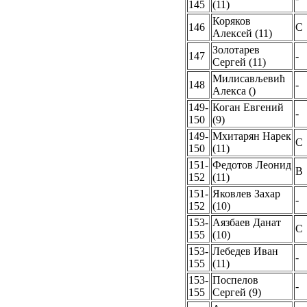
145
(11)
Коряков
146
C
Алексей (11)
Золотарев
147
-
Сергей (11)
Милисављевић
148
-
Алекса ()
149-
Коган Евгений
-
150
(9)
149-
Мхитарян Нарек
C
150
(11)
151-
Федотов Леонид
B
152
(11)
151-
Яковлев Захар
-
152
(10)
153-
Аязбаев Данат
C
155
(10)
153-
Лебедев Иван
-
155
(11)
153-
Поспелов
-
155
Сергей (9)