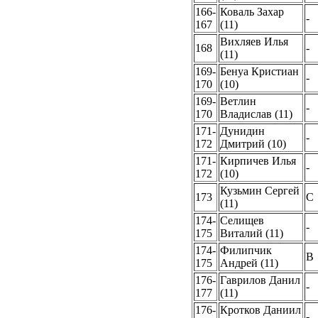
166-
Коваль Захар
-
167
(11)
Вихляев Илья
168
-
(11)
169-
Бенуа Кристиан
-
170
(10)
169-
Ветлин
-
170
Владислав (11)
171-
Дунидин
-
172
Дмитрий (10)
171-
Кирпичев Илья
-
172
(10)
Кузьмин Сергей
173
C
(11)
174-
Селищев
-
175
Виталий (11)
174-
Филипчик
B
175
Андрей (11)
176-
Гаврилов Данил
-
177
(11)
176-
Кротков Даниил
-