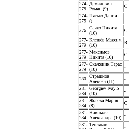
274-
Демидович
C
275
Роман (9)
274-
Пятько Даниил
-
275
()
Сечко Никита
276
C
(10)
277-
Клещёв Максим
B
279
(10)
277-
Максимов
C
279
Никита (10)
277-
Скаженик Тарас
-
279
(10)
Страшнов
280
-
Алексей (11)
281-
Georgiev Ivaylo
-
284
(10)
281-
Жогова Мария
C
284
(8)
281-
Новикова
-
284
Александра (10)
281-
Тепляков
-