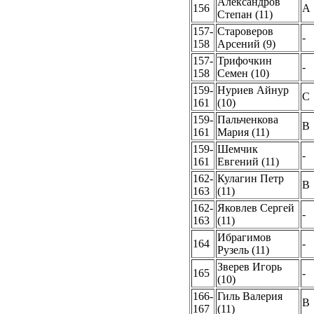
Александров
156
A
Степан (11)
157-
Староверов
-
158
Арсений (9)
157-
Трифочкин
-
158
Семен (10)
159-
Нуриев Айнур
C
161
(10)
159-
Пальченкова
B
161
Мария (11)
159-
Шемчик
-
161
Евгений (11)
162-
Кулагин Петр
B
163
(11)
162-
Яковлев Сергей
-
163
(11)
Ибрагимов
164
-
Рузель (11)
Зверев Игорь
165
-
(10)
166-
Гиль Валерия
B
167
(11)