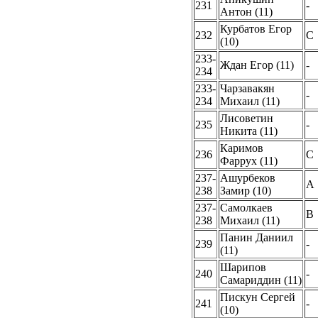
231
-
Антон (11)
Курбатов Егор
232
C
(10)
233-
Ждан Егор (11)
-
234
233-
Чарзавакян
-
234
Михаил (11)
Лисоветин
235
-
Никита (11)
Каримов
236
C
Фаррух (11)
237-
Ашурбеков
A
238
Замир (10)
237-
Самолкаев
B
238
Михаил (11)
Панин Даниил
239
-
(11)
Шарипов
240
-
Самариддин (11)
Пискун Сергей
241
-
(10)