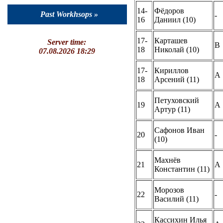
14-
Фёдоров
Past Workhsops »
-
16
Даниил (10)
17-
Карташев
Server time:
B
18
Николай (10)
07.08.2026 18:29
17-
Кириллов
A
18
Арсений (11)
Петуховский
19
A
Артур (11)
Сафонов Иван
20
-
(10)
Махнёв
21
A
Константин (11)
Морозов
22
-
Василий (11)
Кассихин Илья