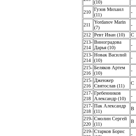
(10)
Гузов Михаил
210
-
(11)
Yordanov Marin
211
-
(7)
212
Ревт Иван (10)
C
213-
Виноградова
-
214
Дарья (10)
213-
Новак Василий
-
214
(10)
215-
Беляков Артем
-
216
(10)
215-
Дженжер
C
216
Святослав (11)
217-
Гребенников
-
218
Александр (10)
217-
Пак Александр
B
218
(11)
219-
Смолин Сергей
B
220
(11)
219-
Старков Борис
-