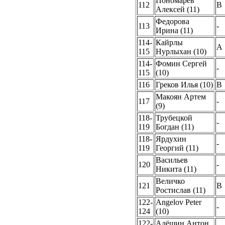
Пономарев
112
B
Алексей (11)
Федорова
113
-
Ирина (11)
114-
Кайрлы
A
115
Нурлыхан (10)
114-
Фомин Сергей
-
115
(10)
116
Греков Илья (10)
B
Макоян Артем
117
-
(9)
118-
Трубецкой
-
119
Богдан (11)
118-
Ярдухин
-
119
Георгий (11)
Васильев
120
-
Никита (11)
Величко
121
B
Ростислав (11)
122-
Angelov Peter
-
124
(10)
122-
Алёшин Антон