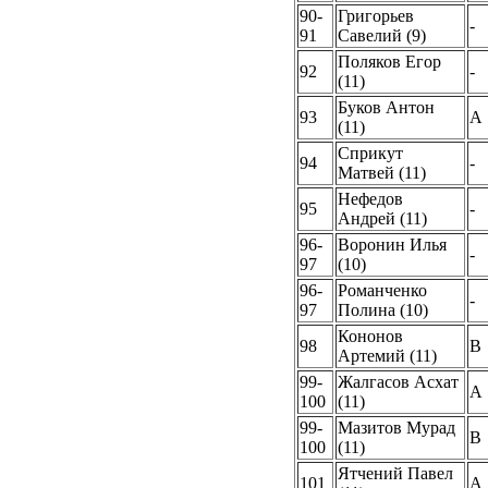
90-
Григорьев
-
91
Савелий (9)
Поляков Егор
92
-
(11)
Буков Антон
93
A
(11)
Сприкут
94
-
Матвей (11)
Нефедов
95
-
Андрей (11)
96-
Воронин Илья
-
97
(10)
96-
Романченко
-
97
Полина (10)
Кононов
98
B
Артемий (11)
99-
Жалгасов Асхат
A
100
(11)
99-
Мазитов Мурад
B
100
(11)
Ятчений Павел
101
A