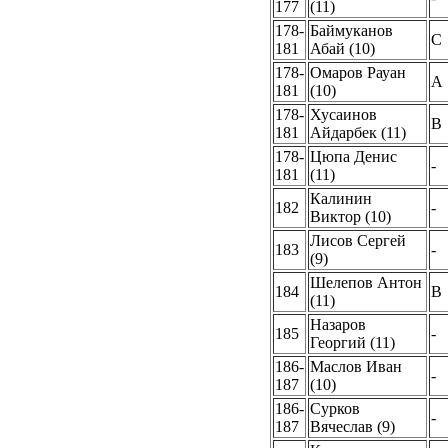
177
(11)
178-
Баймуканов
C
181
Абай (10)
178-
Омаров Рауан
A
181
(10)
178-
Хусаинов
B
181
Айдарбек (11)
178-
Цюпа Денис
-
181
(11)
Калинин
182
-
Виктор (10)
Лисов Сергей
183
-
(9)
Шелепов Антон
184
B
(11)
Назаров
185
-
Георгий (11)
186-
Маслов Иван
-
187
(10)
186-
Сурков
-
187
Вячеслав (9)