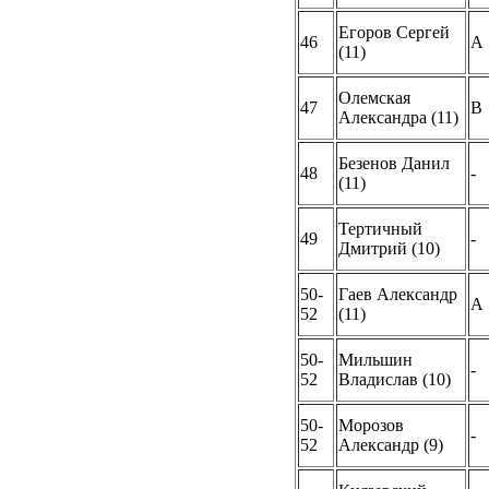
Егоров Сергей
46
A
(11)
Олемская
47
B
Александра (11)
Безенов Данил
48
-
(11)
Тертичный
49
-
Дмитрий (10)
50-
Гаев Александр
A
52
(11)
50-
Мильшин
-
52
Владислав (10)
50-
Морозов
-
52
Александр (9)