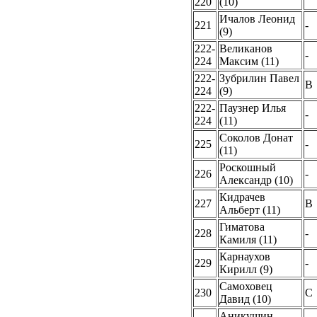
220
(10)
Ичалов Леонид
221
-
(9)
222-
Великанов
-
224
Максим (11)
222-
Зубрилин Павел
B
224
(9)
222-
Паузнер Илья
-
224
(11)
Соколов Донат
225
-
(11)
Роскошный
226
-
Александр (10)
Кидрачев
227
B
Альберт (11)
Гиматова
228
-
Камиля (11)
Карнаухов
229
-
Кирилл (9)
Самоховец
230
C
Давид (10)
Аникушин