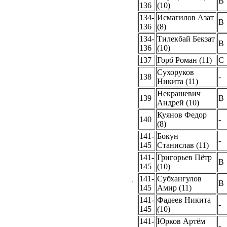
B
136
(10)
134-
Исмагилов Азат
B
136
(8)
134-
Тилекбай Бекзат
B
136
(10)
137
Горб Роман (11)
C
Сухоруков
138
-
Никита (11)
Некрашевич
139
B
Андрей (10)
Куянов Федор
140
-
(8)
141-
Бокун
-
145
Станислав (11)
141-
Григорьев Пётр
B
145
(10)
141-
Субхангулов
B
145
Амир (11)
141-
Фадеев Никита
-
145
(10)
141-
Юрков Артём
-