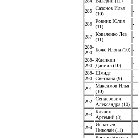
284
Валерий (11)
Сазонов Илья
285
-
(10)
Ровник Юлия
286
-
(11)
Коваленко Лев
287
-
(11)
288-
Боже Илона (10)
-
290
288-
Жданкин
-
290
Даниил (10)
288-
Шмидт
-
290
Светлана (9)
Максимов Илья
291
-
(10)
Сендерович
292
-
Александра (10)
Клячин
293
-
Артемий (8)
Игнатьев
294
-
Николай (11)
Костин Никита