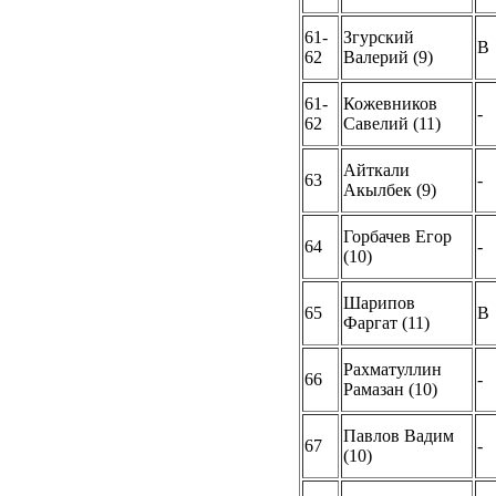
61-
Згурский
B
62
Валерий (9)
61-
Кожевников
-
62
Савелий (11)
Айткали
63
-
Акылбек (9)
Горбачев Егор
64
-
(10)
Шарипов
65
B
Фаргат (11)
Рахматуллин
66
-
Рамазан (10)
Павлов Вадим
67
-
(10)