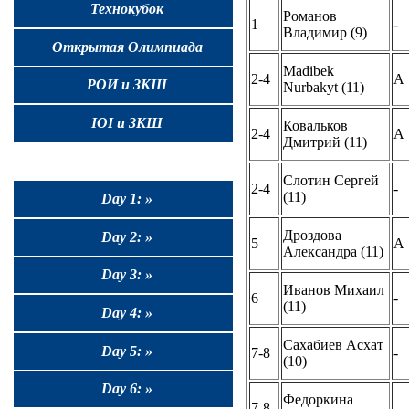
Технокубок
Романов
1
-
Владимир (9)
Открытая Олимпиада
Madibek
2-4
A
РОИ и ЗКШ
Nurbakyt (11)
IOI и ЗКШ
Ковальков
2-4
A
Дмитрий (11)
Слотин Сергей
2-4
-
(11)
Day 1: »
Дроздова
Day 2: »
5
A
Александра (11)
Day 3: »
Иванов Михаил
6
-
(11)
Day 4: »
Сахабиев Асхат
Day 5: »
7-8
-
(10)
Day 6: »
Федоркина
7-8
-