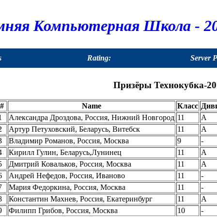
мняя Компьютерная Школа - 20
s
Rating:
Server 
Призёры Технокубка-20
#
Name
Класс
Див
1
Александра Дроздова, Россия, Нижний Новгород
11
A
2
Артур Петуховский, Беларусь, Витебск
11
A
3
Владимир Романов, Россия, Москва
9
-
4
Кирилл Гулин, Беларусь,Лунинец
11
A
5
Дмитрий Ковальков, Россия, Москва
11
A
6
Андрей Нефедов, Россия, Иваново
11
-
7
Мария Федоркина, Россия, Москва
11
-
8
Константин Махнев, Россия, Екатеринбург
11
A
9
Филипп Грибов, Россия, Москва
10
-