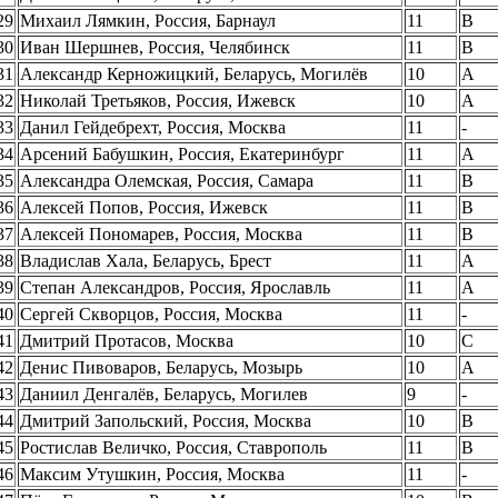
29
Михаил Лямкин, Россия, Барнаул
11
B
30
Иван Шершнев, Россия, Челябинск
11
B
31
Александр Керножицкий, Беларусь, Могилёв
10
A
32
Николай Третьяков, Россия, Ижевск
10
A
33
Данил Гейдебрехт, Россия, Москва
11
-
34
Арсений Бабушкин, Россия, Екатеринбург
11
A
35
Александра Олемская, Россия, Самара
11
B
36
Алексей Попов, Россия, Ижевск
11
B
37
Алексей Пономарев, Россия, Москва
11
B
38
Владислав Хала, Беларусь, Брест
11
A
39
Степан Александров, Россия, Ярославль
11
A
40
Сергей Скворцов, Россия, Москва
11
-
41
Дмитрий Протасов, Москва
10
C
42
Денис Пивоваров, Беларусь, Мозырь
10
A
43
Даниил Денгалёв, Беларусь, Могилев
9
-
44
Дмитрий Запольский, Россия, Москва
10
B
45
Ростислав Величко, Россия, Ставрополь
11
B
46
Максим Утушкин, Россия, Москва
11
-