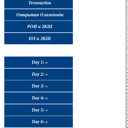
Технокубок
Открытая Олимпиада
РОИ и ЗКШ
IOI и ЗКШ
Day 1: »
Day 2: »
Day 3: »
Day 4: »
Day 5: »
Day 6: »