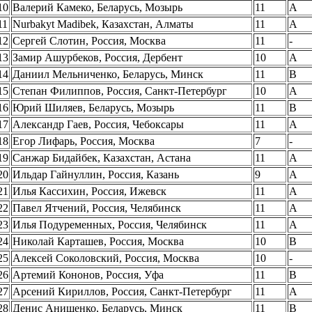
10
Валерий Камеко, Беларусь, Мозырь
11
A
11
Nurbakyt Madibek, Казахстан, Алматы
11
A
12
Сергей Слотин, Россия, Москва
11
-
13
Замир Ашурбеков, Россия, Дербент
10
A
14
Даниил Мельниченко, Беларусь, Минск
11
B
15
Степан Филиппов, Россия, Санкт-Петербург
10
A
16
Юрий Шиляев, Беларусь, Мозырь
11
B
17
Александр Гаев, Россия, Чебоксары
11
A
18
Егор Лифарь, Россия, Москва
7
-
19
Санжар Бидайбек, Казахстан, Астана
11
A
20
Ильдар Гайнуллин, Россия, Казань
9
A
21
Илья Кассихин, Россия, Ижевск
11
A
22
Павел Ятчений, Россия, Челябинск
11
A
23
Илья Подуременных, Россия, Челябинск
11
A
24
Николай Карташев, Россия, Москва
10
B
25
Алексей Соколовский, Россия, Москва
10
-
26
Артемий Кононов, Россия, Уфа
11
B
27
Арсений Кириллов, Россия, Санкт-Петербург
11
A
28
Денис Анищенко, Беларусь, Минск
11
B