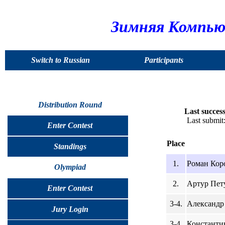
Зимняя Компью
Switch to Russian
Participants
Distribution Round
Last success
Last submi
Enter Contest
Place
Standings
1.
Роман Коро
Olympiad
2.
Артур Пету
Enter Contest
3-4.
Александр 
Jury Login
3-4.
Константин