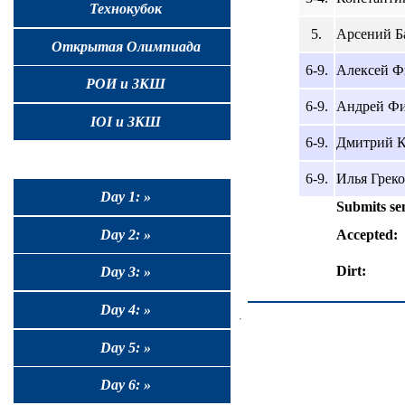
Технокубок
5.
Арсений Ба
Открытая Олимпиада
6-9.
Алексей Фи
РОИ и ЗКШ
6-9.
Андрей Фил
IOI и ЗКШ
6-9.
Дмитрий Ку
6-9.
Илья Греко
Day 1: »
Submits se
Day 2: »
Accepted:
Dirt:
Day 3: »
Day 4: »
Day 5: »
Day 6: »