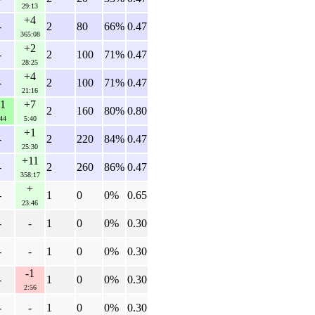
29:13
+4
-
2
80
66%
0.47
365:08
+2
-
2
100
71%
0.47
28:25
+4
-
2
100
71%
0.47
21:16
1
+7
2
160
80%
0.80
44
5:40
+1
-
2
220
84%
0.47
25:30
+11
-
2
260
86%
0.47
358:17
+
-
1
0
0%
0.65
23:46
-
-
1
0
0%
0.30
-
-
1
0
0%
0.30
-1
-
1
0
0%
0.30
2:56
-
-
1
0
0%
0.30