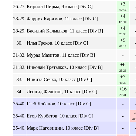
+3
26-27.
Кирилл Ширма, 9 класс [Div C]
454:36
+4
28-29.
Фаррух Каримов, 11 класс [Div C]
126:00
+4
28-29.
Василий Калмыков, 11 класс [Div B]
25:30
+5
30.
Илья Греков, 10 класс [Div C]
66:13
31-32.
Мурад Мазитов, 11 класс [Div B]
-
+6
31-32.
Николай Третьяков, 10 класс [Div B]
25:26
+7
33.
Никита Сечко, 10 класс [Div C]
49:37
+16
34.
Леонид Федотов, 11 класс [Div C]
28:31
35-40.
Глеб Лобанов, 10 класс [Div C]
-
-
35-40.
Егор Курбатов, 10 класс [Div C]
-
289
35-40.
Марк Наговицин, 10 класс [Div B]
-