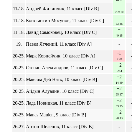
14:52
+
11-18.
Андрей Филипчик, 11 класс [Div B]
269:10
+
11-18.
Константин Мосунов, 11 класс [Div C]
93:36
+
11-18.
Давид Самоховец, 10 класс [Div C]
49:15
19.
Павел Ятчений, 11 класс [Div A]
-
-1
20-25.
Марк Корнейчик, 10 класс [Div A]
2:28
+2
20-25.
Степан Александров, 11 класс [Div C]
5:54
+2
20-25.
Максим Деб Натх, 10 класс [Div B]
14:49
+2
20-25.
Айдын Алуадин, 10 класс [Div C]
25:17
+2
20-25.
Лада Новицкая, 11 класс [Div B]
93:25
+2
20-25.
Manas Maulen, 9 класс [Div B]
28:13
26-27.
Антон Шелепов, 11 класс [Div B]
-