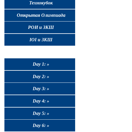
Технокубок
Открытая Олимпиада
РОИ и ЗКШ
IOI и ЗКШ
Day 1: »
Day 2: »
Day 3: »
Day 4: »
Day 5: »
Day 6: »