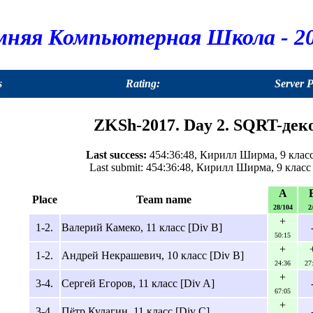
мняя Компьютерная Школа - 20
s
Rating:
Server 
ZKSh-2017. Day 2. SQRT-дек
Last success:
454:36:48, Кирилл Ширма, 9 класс 
Last submit: 454:36:48, Кирилл Ширма, 9 класс 
A
Place
Team name
28/104
2
+
1-2.
Валерий Камеко, 11 класс [Div B]
50:15
+
1-2.
Андрей Некрашевич, 10 класс [Div B]
24:36
27
+
3-4.
Сергей Егоров, 11 класс [Div A]
67:05
+
3-4.
Пётр Кулагин, 11 класс [Div C]