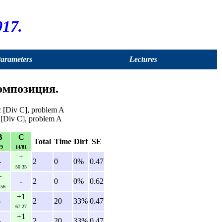
17.
Parameters
Lectures
омпозиция.
[Div C], problem A
[Div C], problem A
B
C
Total
Time
Dirt
SE
/9
14/81
+
-
2
0
0%
0.47
50:35
+
-
2
0
0%
0.62
:56
+1
-
2
20
33%
0.47
67:27
+1
-
2
20
33%
0.47