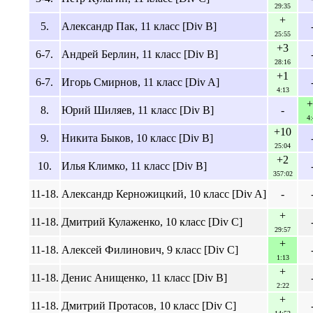
29:35
+
5.
Александр Пак, 11 класс [Div B]
25:55
+3
6-7.
Андрей Берлин, 11 класс [Div B]
28:16
+1
6-7.
Игорь Смирнов, 11 класс [Div A]
4:13
+
8.
Юрий Шиляев, 11 класс [Div B]
-
4:
+10
9.
Никита Быков, 10 класс [Div B]
25:04
+2
10.
Илья Климко, 11 класс [Div B]
357:02
11-18.
Александр Керножицкий, 10 класс [Div A]
-
+
11-18.
Дмитрий Кулаженко, 10 класс [Div C]
29:57
+
11-18.
Алексей Филинович, 9 класс [Div C]
1:13
+
11-18.
Денис Анищенко, 11 класс [Div B]
2:22
+
11-18.
Дмитрий Протасов, 10 класс [Div C]